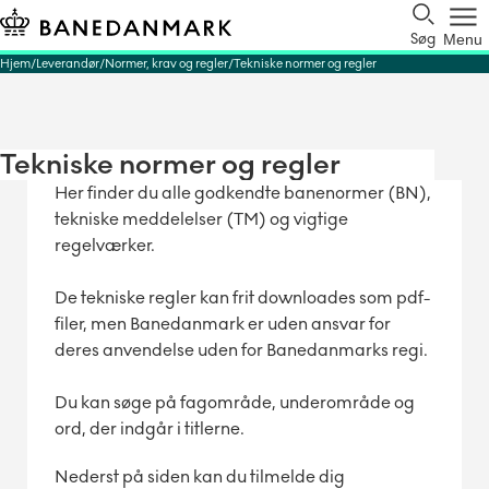
Søg
Menu
Hjem
Leverandør
Normer, krav og regler
Tekniske normer og regler
Tekniske normer og regler
Her finder du alle godkendte banenormer (BN),
tekniske meddelelser (TM) og vigtige
regelværker.
De tekniske regler kan frit downloades som pdf-
filer, men Banedanmark er uden ansvar for
deres anvendelse uden for Banedanmarks regi.
Du kan søge på fagområde, underområde og
ord, der indgår i titlerne.
Nederst på siden kan du tilmelde dig