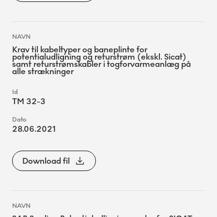
Krav til kabeltyper og baneplinte for
potentialudligning og returstrøm (ekskl. Sicat)
samt returstrømskabler i togforvarmeanlæg på
alle strækninger
TM 32-3
28.06.2021
Download fil