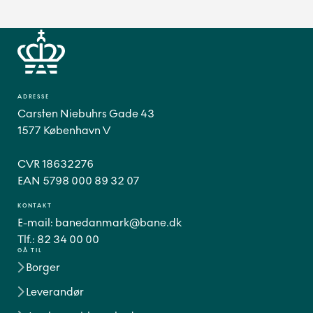
ADRESSE
Carsten Niebuhrs Gade 43
1577 København V
CVR 18632276
EAN 5798 000 89 32 07
KONTAKT
E-mail:
banedanmark@bane.dk
Tlf.:
82 34 00 00
GÅ TIL
Borger
Leverandør