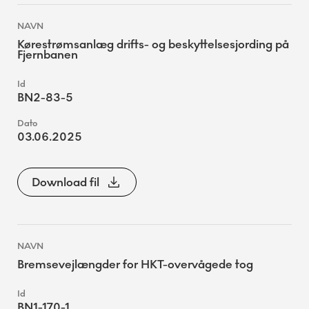
Kørestrømsanlæg drifts- og beskyttelsesjording på
Fjernbanen
BN2-83-5
03.06.2025
Download fil
Bremsevejlængder for HKT-overvågede tog
BN1-170-1