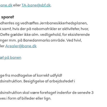
bane.dk
eller
TA-bane@sbf.dk
.
d sporet
indhentes og vedhæftes Jernbanesikkerhedsplanen,
amt, hvis der på nabomatrikler er aktiviteter, hvor,
t. Dette gælder ikke alm. vedligehold, for eksisterende
ygninger mm. på Banedanmarks område. Ved tvivl,
ller
Arealer@bane.dk
tæt på ban
en
e fra modtagelse af korrekt udfyldt
nstruktion. Besigtigelse af arbejdsstedet i
instruktion skal være foretaget indenfor de seneste 3
 i form af billeder eller lign.