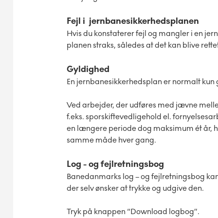
Fejl i jernbanesikkerhedsplanen
Hvis du konstaterer fejl og mangler i en j
planen straks, således at det kan blive rettet
Gyldighed
En jernbanesikkerhedsplan er normalt kun gy
Ved arbejder, der udføres med jævne mell
f.eks. sporskiftevedligehold el. fornyelses
en længere periode dog maksimum ét år, hv
samme måde hver gang.
Log - og fejlretningsbog
Banedanmarks log – og fejlretningsbog kan 
der selv ønsker at trykke og udgive den.
Tryk på knappen “Download logbog”.