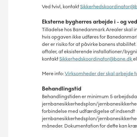
Ved tvivl, kontakt
Sikkerhedskoordinator@
Eksterne bygherres arbejde i - og ve
Tilladelse hos Banedanmark Arealer skal 
hvis opgaven ikke udføres for Banedanmark s
der er risiko for at påvirke banens stabilite
aftaler, af eksisterende installationer/b
kontakt
Sikkerhedskoordinator@bane.dk
e
Mere info:
Virksomheder der skal arbejde 
Behandlingstid
Behandlingstiden er minimum 5 arbejdsdag
jernbanesikkerhedsplan/jernbanesikkerhedsi
forbindelse med udfærdigelse af indsendt
jernbanesikkerhedsplan/jernbanesikkerheds
måneder. Dokumentation for dette kan kræves