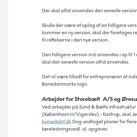
Der skal altid anvendes den seneste version 
Skulle der være et oplag af en tidligere ver
kommer en ny version, skal der foretages re
til rettelserne i den nye version.
Den tidligere version må anvendes i op til 1
skal den seneste version altid anvendes.
Det vil være tilladt for entreprenøren at ind
Banedanmarks logo.
Arbejder for Storebælt A/S og Øres
Ved arbejder på Sund & Bælts infrastruktur
(København H/Vigerslev) - Kastrup, skal J
bane@sbf.dk
Dog undtaget planer for flere
køreledningsvedl. ol. opgaver.