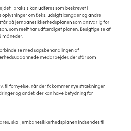
ejdet i praksis kan udføres som beskrevet i
e oplysninger om f.eks. udsigtslængder og andre
r står på jernbanesikkerhedsplanen som ansvarlig for
on, som reelt har udfærdiget planen. Besigtigelse af
 3 måneder.
 forbindelse med sagsbehandlingen af
kkerhedsuddannede medarbejder, der står som
 til fornyelse, når der fx kommer nye strækninger
ringer og andet, der kan have betydning for
ndres, skal jernbanesikkerhedsplanen indsendes til