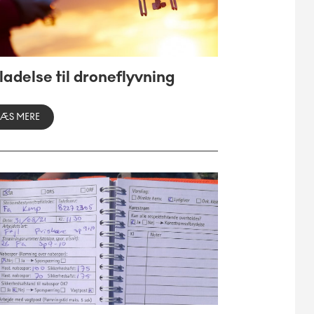
lladelse til droneflyvning
LÆS MERE