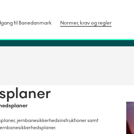
dgang til Banedanmark
Normer, krav og regler
splaner
rhedsplaner
splaner, jernbanesikkerhedsinstruktioner samt
 jernbanesikkerhedsplaner.