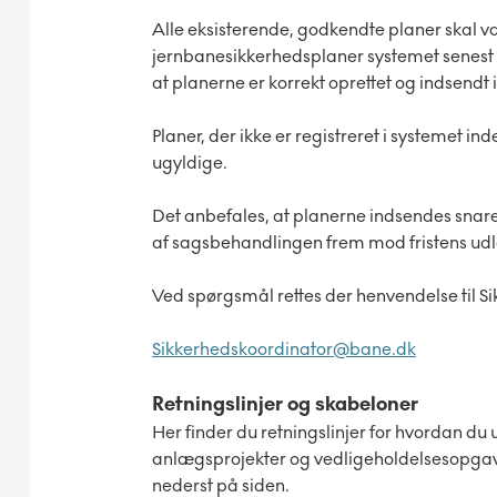
Alle eksisterende, godkendte planer skal væ
jernbanesikkerhedsplaner systemet senest d
at planerne er korrekt oprettet og indsendt 
Planer, der ikke er registreret i systemet i
ugyldige.
Det anbefales, at planerne indsendes snare
af sagsbehandlingen frem mod fristens udl
Ved spørgsmål rettes der henvendelse til 
Sikkerhedskoordinator@bane.dk
Retningslinjer og skabeloner
Her finder du retningslinjer for hvordan d
anlægsprojekter og vedligeholdelsesopgaver
nederst på siden.