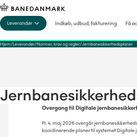
Indkøb, udbud, fakturering
Få a
Leverandør
Hjem
Leverandør
Normer, krav og regler
Jernbanesikkerhedsplaner
Jernbanesikkerhed
Overgang til Digitale jernbanesikke
Pr. 4. maj 2026 overgår jernbanesikkerhed
koordinerende planer til systemet Digitale