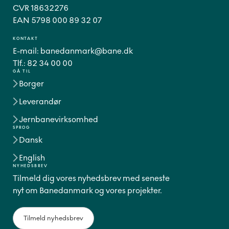
CVR 18632276
EAN 5798 000 89 32 07
KONTAKT
E-mail:
banedanmark@bane.dk
Tlf.:
82 34 00 00
GÅ TIL
Borger
Leverandør
Jernbanevirksomhed
SPROG
Dansk
English
NYHEDSBREV
Tilmeld dig vores nyhedsbrev med seneste
nyt om Banedanmark og vores projekter.
Tilmeld nyhedsbrev