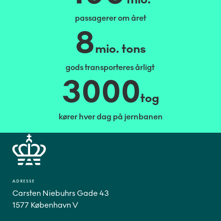
passagerer om året
8
mio. tons
gods transporteres årligt
3000
tog
kører hver dag på jernbanen
ADRESSE
Carsten Niebuhrs Gade 43
1577 København V