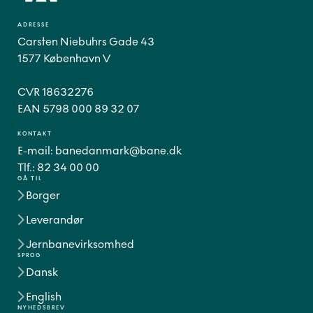
ADRESSE
Carsten Niebuhrs Gade 43
1577 København V
CVR 18632276
EAN 5798 000 89 32 07
KONTAKT
E-mail:
banedanmark@bane.dk
Tlf.:
82 34 00 00
GÅ TIL
Borger
Leverandør
Jernbanevirksomhed
SPROG
Dansk
English
NYHEDSBREV