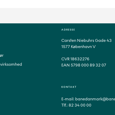
ADRESSE
Carsten Niebuhrs Gade 43
1577 København V
ør
CVR 18632276
virksomhed
EAN 5798 000 89 32 07
KONTAKT
E-mail:
banedanmark@bane
Tlf.:
82 34 00 00