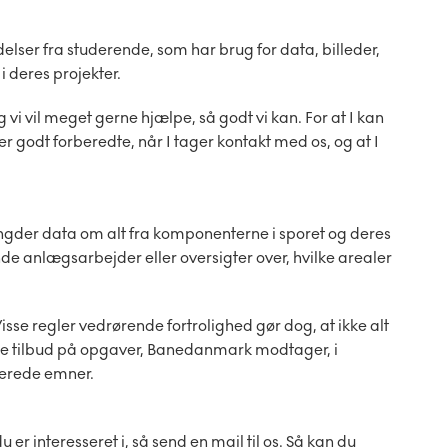
lser fra studerende, som har brug for data, billeder,
i deres projekter.
 vi vil meget gerne hjælpe, så godt vi kan. For at I kan
 I er godt forberedte, når I tager kontakt med os, og at I
gder data om alt fra komponenterne i sporet og deres
nde anlægsarbejder eller oversigter over, hvilke arealer
sse regler vedrørende fortrolighed gør dog, at ikke alt
de tilbud på opgaver, Banedanmark modtager, i
terede emner.
 er interesseret i, så send en mail til os. Så kan du