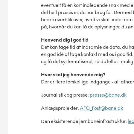
eventuelt få en kort indledende snak med en a
det helt præcis er, du har brug for. Dermed f
bedre overblik over, hvad vi skal finde frem t
på, hvornår du kan få de oplysninger, du øn
Henvend dig i god tid
Det kan tage tid at indsamle de data, du har b
en god idé at tage kontakt med os i god tid.
og få det systematiseret, så du lettest muligt
Hvor skal jeg henvende mig?
Der er flere forskellige indgange - alt afh
Journalistik og presse:
presse@bane.dk
Anlægsprojekter:
AFO_Post@bane.dk
Den eksisterende jernbaneinfrastruktur:
le