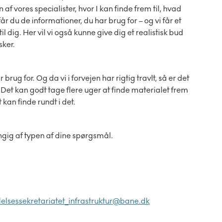
f vores specialister, hvor I kan finde frem til, hvad
år du de informationer, du har brug for – og vi får et
il dig. Her vil vi også kunne give dig et realistisk bud
sker.
rug for. Og da vi i forvejen har rigtig travlt, så er det
 Det kan godt tage flere uger at finde materialet frem
 kan finde rundt i det.
ængig af typen af dine spørgsmål.
delsessekretariatet_infrastruktur@bane.dk