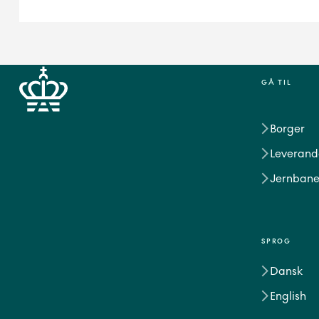
GÅ TIL
Borger
Leverand
Jernbane
SPROG
Dansk
English