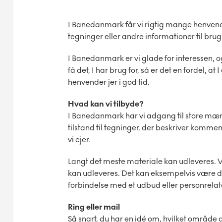
I Banedanmark får vi rigtig mange henvende
tegninger eller andre informationer til brug 
I Banedanmark er vi glade for interessen, og
få det, I har brug for, så er det en fordel, at
henvender jer i god tid.
Hvad kan vi tilbyde?
I Banedanmark har vi adgang til store mæn
tilstand til tegninger, der beskriver komme
vi ejer.
Langt det meste materiale kan udleveres. Vi
kan udleveres. Det kan eksempelvis være 
forbindelse med et udbud eller personrela
Ring eller mail
Så snart, du har en idé om, hvilket område du