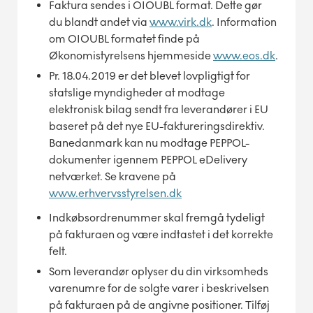
Faktura sendes i OIOUBL format. Dette gør
du blandt andet via
www.virk.dk
. Information
om OIOUBL formatet finde på
Økonomistyrelsens hjemmeside
www.
eos.dk
.
Pr. 18.04.2019 er det blevet lovpligtigt for
statslige myndigheder at modtage
elektronisk bilag sendt fra leverandører i EU
baseret på det nye EU-faktureringsdirektiv.
Banedanmark kan nu modtage PEPPOL-
dokumenter igennem PEPPOL eDelivery
netværket. Se kravene på
www.erhvervsstyrelsen.dk
Indkøbsordrenummer skal fremgå tydeligt
på fakturaen og være indtastet i det korrekte
felt.
Som leverandør oplyser du din virksomheds
varenumre for de solgte varer i beskrivelsen
på fakturaen på de angivne positioner. Tilføj