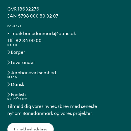
CVR 18632276
EAN 5798 000 89 32 07
KONTAKT
E-mail:
banedanmark@bane.dk
Tlf.:
82 34 00 00
GÅ TIL
Borger
Leverandør
Jernbanevirksomhed
SPROG
Dansk
English
NYHEDSBREV
Tilmeld dig vores nyhedsbrev med seneste
nyt om Banedanmark og vores projekter.
Tilmeld nyhedsbrev