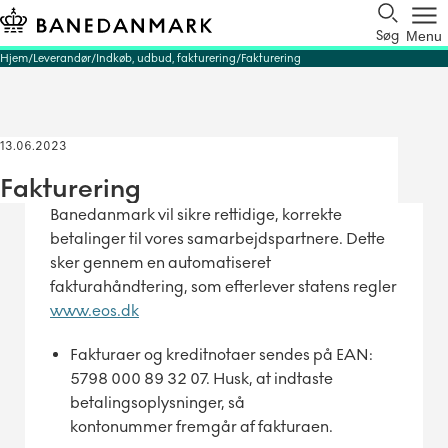
Søg
Menu
Hjem
Leverandør
Indkøb, udbud, fakturering
Fakturering
13.06.2023
Fakturering
Banedanmark vil sikre rettidige, korrekte
betalinger til vores samarbejdspartnere. Dette
sker gennem en automatiseret
fakturahåndtering, som efterlever statens regler
www.eos.dk
Fakturaer og kreditnotaer sendes på EAN:
5798 000 89 32 07. Husk, at indtaste
betalingsoplysninger, så
kontonummer fremgår af fakturaen.