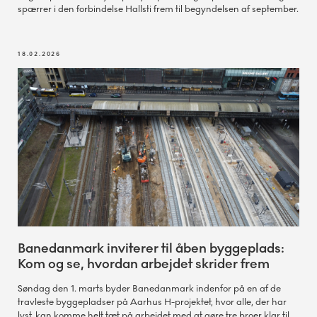
spærrer i den forbindelse Hallsti frem til begyndelsen af september.
18.02.2026
Banedanmark inviterer til åben byggeplads:
Kom og se, hvordan arbejdet skrider frem
Søndag den 1. marts byder Banedanmark indenfor på en af de
travleste byggepladser på Aarhus H-projektet, hvor alle, der har
lyst, kan komme helt tæt på arbejdet med at gøre tre broer klar til