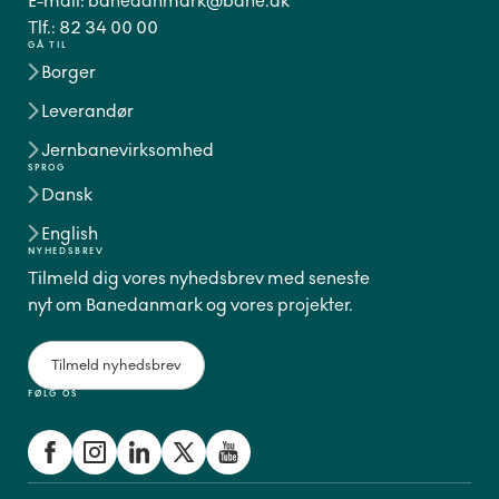
E-mail:
banedanmark@bane.dk
Tlf.:
82 34 00 00
GÅ TIL
Borger
Leverandør
Jernbanevirksomhed
SPROG
Dansk
English
NYHEDSBREV
Tilmeld dig vores nyhedsbrev med seneste
nyt om Banedanmark og vores projekter.
Tilmeld nyhedsbrev
FØLG OS