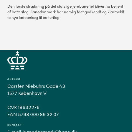
Den første strækning på det statslige jernbanenet bliver nu betjent
af batteritog. Banedanmark har nemlig fået godkendt og klarmeldt
to nye ladeanlæg til batteritog.
ADRESSE
Carsten Niebuhrs Gade 43
1577 København V
CVR 18632276
EAN 5798 000 89 32 07
KONTAKT