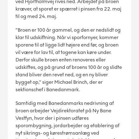
ved Hjortholmvej rives ned. Arbejdet på broen
kræver, at sporet er spærret i pinsen fra 22. maj
til og med 24. maj.
”Broen er 100 år gammel, og den er nedslidt og
klar til udskiftning. Når vi sporfornyer, kommer
sporene til at ligge lidt højere end før, og broen
vil være for lav til, at togene kan køre under.
Derfor skulle broen enten renoveres eller
udskiftes, og på grund af broens 100 år og slidte
stand bliver den revet ned, og en ny bliver
bygget op,” siger Michael Brinch, der er
sektionschef i Banedanmark.
Samtidig med Banedanmarks nedrivning af
broen arbejder Vejdirektoratet på Ny Bane
Vestfyn, hvor der i pinsen udføres
sporombygning, jordarbejder og etablering af
nyt sikrings- og kørestrømsanlæg ved