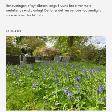
Renoveringen af cykelbroen langs Bruuns Bro bliver mere
omfattende end planlagt. Derfor er det i en periode nødvendigt at
spærre broen for biltrafik.
24.06.2026