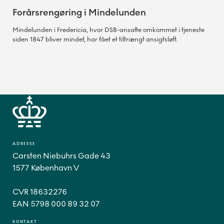
Forårsrengøring i Mindelunden
Mindelunden i Fredericia, hvor DSB-ansatte omkommet i tjeneste
siden 1847 bliver mindet, har fået et tiltrængt ansigtsløft.
ADRESSE
Carsten Niebuhrs Gade 43
1577 København V
CVR 18632276
EAN 5798 000 89 32 07
KONTAKT