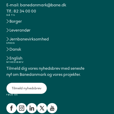
E-mail:
banedanmark@bane.dk
Tlf.:
82 34 00 00
GÅ TIL
Borger
Leverandør
Jernbanevirksomhed
SPROG
Dansk
English
NYHEDSBREV
Tilmeld dig vores nyhedsbrev med seneste
nyt om Banedanmark og vores projekter.
Tilmeld nyhedsbrev
FØLG OS