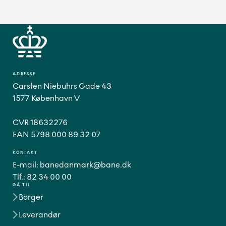
ADRESSE
Carsten Niebuhrs Gade 43
1577 København V
CVR 18632276
EAN 5798 000 89 32 07
KONTAKT
E-mail:
banedanmark@bane.dk
Tlf.:
82 34 00 00
GÅ TIL
Borger
Leverandør