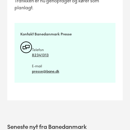
Trafikken er nu genoptaget og kører som
planlagt.
Kontakt Banedanmark Presse
Telefon
82341313
E-mail
presse@bane.dk
Seneste nyt fra Banedanmark