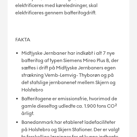
elektrificeres med køreledninger, skal
elektrificeres gennem batteritogdrift.
FAKTA
Midtjyske Jernbaner har indkøbt i alt 7 nye
batteritog af typen Siemens Mireo Plus B, der
sættes i drift på Midtjyske Jernbaners egen
strækning Vemb-Lemvig- Thyborøn og på
det statslige jernbanenet mellem Skjern og
Holstebro
Batteritogene er emissionsfrie, hvorimod de
gamle dieseltog udledte ca. 1.900 tons CO²
årligt.
Banedanmark har etableret ladefaciliteter
på Holstebro og Skjern Stationer. Der er valgt
to forskellige løsninger for at kunne indhente