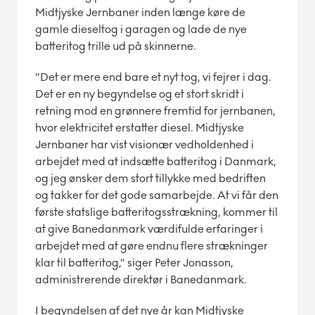
Midtjyske Jernbaner inden længe køre de
gamle dieseltog i garagen og lade de nye
batteritog trille ud på skinnerne.
”Det er mere end bare et nyt tog, vi fejrer i dag.
Det er en ny begyndelse og et stort skridt i
retning mod en grønnere fremtid for jernbanen,
hvor elektricitet erstatter diesel. Midtjyske
Jernbaner har vist visionær vedholdenhed i
arbejdet med at indsætte batteritog i Danmark,
og jeg ønsker dem stort tillykke med bedriften
og takker for det gode samarbejde. At vi får den
første statslige batteritogsstrækning, kommer til
at give Banedanmark værdifulde erfaringer i
arbejdet med at gøre endnu flere strækninger
klar til batteritog,” siger Peter Jonasson,
administrerende direktør i Banedanmark.
I begyndelsen af det nye år kan Midtjyske