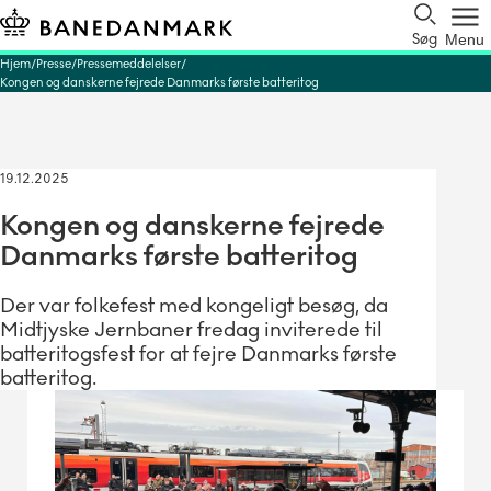
Søg
Menu
Hjem
Presse
Pressemeddelelser
Kongen og danskerne fejrede Danmarks første batteritog
19.12.2025
Kongen og danskerne fejrede
Danmarks første batteritog
Der var folkefest med kongeligt besøg, da
Midtjyske Jernbaner fredag inviterede til
batteritogsfest for at fejre Danmarks første
batteritog.