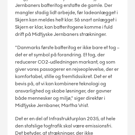
Jernbaners batteritog erstatte de gamle. Der
mangler stadig lidt arbejde, før ladeanlægget i
Skjern kan meldes helt klar. Så snart anlægget i
Skjern er klar, kan batteritogene komme i fuld
drift på Midtjyske Jernbaners strækninger.
”Danmarks første batteritog er ikke bare et tog –
det er et symbol på forandring. Et tog, der
reducerer CO2-udledningen markant, og som
giver vores passagerer en rejseoplevelse, der er
komfortabel, stille og fremtidssikret. Det er et
bevis på, at vi kan kombinere teknologi og
ansvarlighed og skabe løsninger, der gavner
både mennesker og miljø,” siger direktør i
Midtjyske Jernbaner, Martha Vrist.
Det er en del af Infrastrukturplan 2035, at hele
den statslige togtrafik skal være emissionsfri.
Det betyder, at strækninger, der ikke