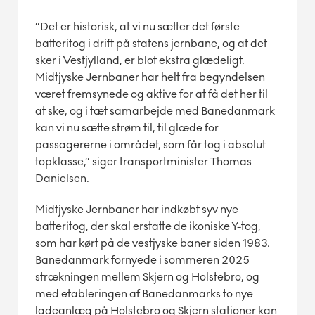
”Det er historisk, at vi nu sætter det første
batteritog i drift på statens jernbane, og at det
sker i Vestjylland, er blot ekstra glædeligt.
Midtjyske Jernbaner har helt fra begyndelsen
været fremsynede og aktive for at få det her til
at ske, og i tæt samarbejde med Banedanmark
kan vi nu sætte strøm til, til glæde for
passagererne i området, som får tog i absolut
topklasse,” siger transportminister Thomas
Danielsen.
Midtjyske Jernbaner har indkøbt syv nye
batteritog, der skal erstatte de ikoniske Y-tog,
som har kørt på de vestjyske baner siden 1983.
Banedanmark fornyede i sommeren 2025
strækningen mellem Skjern og Holstebro, og
med etableringen af Banedanmarks to nye
ladeanlæg på Holstebro og Skjern stationer kan