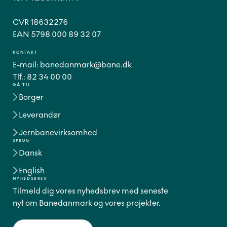
CVR 18632276
EAN 5798 000 89 32 07
KONTAKT
E-mail:
banedanmark@bane.dk
Tlf.:
82 34 00 00
GÅ TIL
Borger
Leverandør
Jernbanevirksomhed
SPROG
Dansk
English
NYHEDSBREV
Tilmeld dig vores nyhedsbrev med seneste
nyt om Banedanmark og vores projekter.