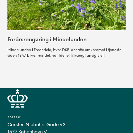
Forårsrengøring i Mindelunden
Mindelunden i Fredericia, hvor DSB-ansatte omkommet i tjeneste
siden 1847 bliver mindet, har fået et tiltrængt ansigtsløft.
ADRESSE
Carsten Niebuhrs Gade 43
1577 København V