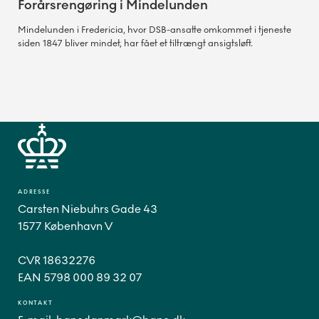
Forårsrengøring i Mindelunden
Mindelunden i Fredericia, hvor DSB-ansatte omkommet i tjeneste
siden 1847 bliver mindet, har fået et tiltrængt ansigtsløft.
ADRESSE
Carsten Niebuhrs Gade 43
1577 København V
CVR 18632276
EAN 5798 000 89 32 07
KONTAKT