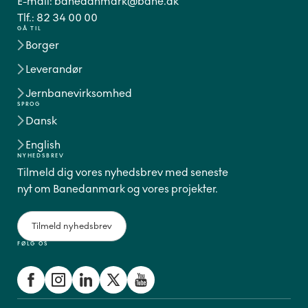
E-mail:
banedanmark@bane.dk
Tlf.:
82 34 00 00
GÅ TIL
Borger
Leverandør
Jernbanevirksomhed
SPROG
Dansk
English
NYHEDSBREV
Tilmeld dig vores nyhedsbrev med seneste
nyt om Banedanmark og vores projekter.
Tilmeld nyhedsbrev
FØLG OS