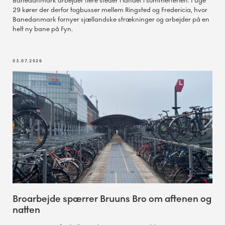
Banedanmark arbejder flere steder i landet i sommerferien. I uge
29 kører der derfor togbusser mellem Ringsted og Fredericia, hvor
Banedanmark fornyer sjællandske strækninger og arbejder på en
helt ny bane på Fyn.
03.07.2026
Broarbejde spærrer Bruuns Bro om aftenen og
natten