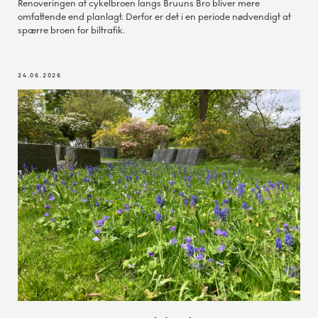
Renoveringen af cykelbroen langs Bruuns Bro bliver mere
omfattende end planlagt. Derfor er det i en periode nødvendigt at
spærre broen for biltrafik.
24.06.2026