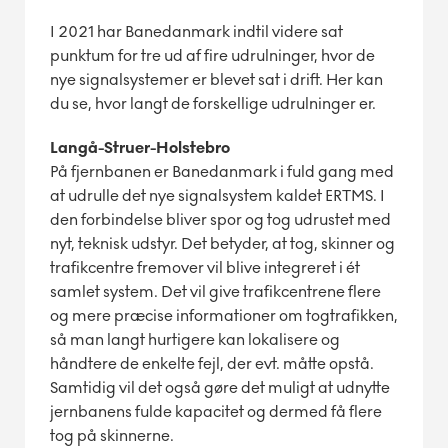
I 2021 har Banedanmark indtil videre sat
punktum for tre ud af fire udrulninger, hvor de
nye signalsystemer er blevet sat i drift. Her kan
du se, hvor langt de forskellige udrulninger er.
Langå-Struer-Holstebro
På fjernbanen er Banedanmark i fuld gang med
at udrulle det nye signalsystem kaldet ERTMS. I
den forbindelse bliver spor og tog udrustet med
nyt, teknisk udstyr. Det betyder, at tog, skinner og
trafikcentre fremover vil blive integreret i ét
samlet system. Det vil give trafikcentrene flere
og mere præcise informationer om togtrafikken,
så man langt hurtigere kan lokalisere og
håndtere de enkelte fejl, der evt. måtte opstå.
Samtidig vil det også gøre det muligt at udnytte
jernbanens fulde kapacitet og dermed få flere
tog på skinnerne.