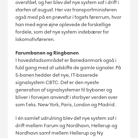
overstået, og her blev det nye system sat i drift i
starten af august. Her var transportministeren
også med på en prøvetur i togets førerrum, hvor
han med egne øjne oplevede de forskellige
fordele, som det nye system indebærer for
lokomotivføreren.
Farumbanen og Ringbanen
I hovedstadsområdet er Banedanmark også i
fuld gang med at udskifte de gamle signaler. På
S-banen hedder det nye, IT-baserede
signalsystem CBTC. Det er den nyeste
generation af signalsystemer til bybaner og
bliver i forvejen anvendt i storbyer verden over
som f.eks. New York, Paris, London og Madrid.
I én samlet udrulning blev det nye system sat i
drift mellem Farum og Nordhavn, Hellerup og
Nordhavn samt mellem Hellerup og Ny