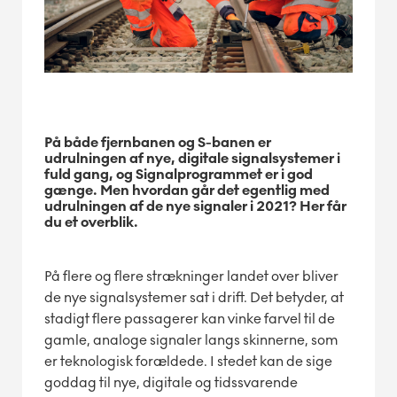
På både fjernbanen og S-banen er
udrulningen af nye, digitale signalsystemer i
fuld gang, og Signalprogrammet er i god
gænge. Men hvordan går det egentlig med
udrulningen af de nye signaler i 2021? Her får
du et overblik.
På flere og flere strækninger landet over bliver
de nye signalsystemer sat i drift. Det betyder, at
stadigt flere passagerer kan vinke farvel til de
gamle, analoge signaler langs skinnerne, som
er teknologisk forældede. I stedet kan de sige
goddag til nye, digitale og tidssvarende