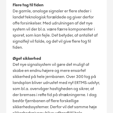
Flere tog til tiden
De gamle, analoge signaler er flere steder i
landet teknologisk forældede og giver derfor
ofte forsinkelser. Med udrulningen af det nye
system vil der bl.a. være færre komponenter i
sporet, som kan fejle. Det betyder, at antallet af
signalfejl vil falde, og det vil give flere tog til
tiden.
Øget sikkerhed
Det nye signalsystem vil gøre det muligt at
skabe en endnu højere og mere ensartet
sikkerhed på hele jernbanen. Over 300 tog på
landsplan bliver udrustet med nyt ERTMS-udstyr,
som bl.a. overvåger hastigheden og sikrer, at
der bremses i rette tid på strækningerne. I dag
består fjernbanen af flere forskellige
sikkerhedssystemer. Derfor vil det samme høje
sikkerhedsniveau blive udbredt til hele