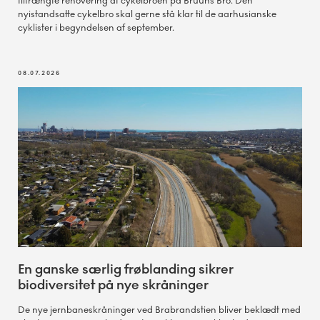
tiltrængte renovering af cykelbroen på Bruuns Bro. Den
nyistandsatte cykelbro skal gerne stå klar til de aarhusianske
cyklister i begyndelsen af september.
08.07.2026
En ganske særlig frøblanding sikrer
biodiversitet på nye skråninger
De nye jernbaneskråninger ved Brabrandstien bliver beklædt med