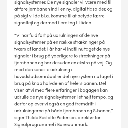
signalsystemer. De nye signaler vil være med til
at føre jernbanen ind i en ny, digital tidsalder, og
på sigt vil de bl.a. komme til at betyde færre
signalfejl og dermed flere tog til tiden.
”Vi har fuld fart på udrulningen af de nye
signalsystemer på en række strækninger på
tværs af landet. I år har vi indtil nu taget de nye
signaler i brug på yderligere to strækninger på
fjernbanen og har desuden en ekstra på vej. Og
med den seneste udrulning i
hovedstadsområdet er det nye system nu taget i
brug på knap halvdelen af hele S-banen. Det
viser, at vi med flere erfaringer i bagagen kan
udrulle de nye signalsystemer i et højt tempo, og
derfor oplever vi også en god fremdrift i
udrulningerne på både fjernbanen og S-banen,”
siger Thilde Restofte Pedersen, direktør for
Signalprogrammet i Banedanmark.