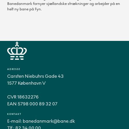
Banedanmark fornyer sjællandske strækninger og arbejder på en
helt ny bane på Fyn.
ADRESSE
Carsten Niebuhrs Gade 43
1577 København V
CVR 18632276
EAN 5798 000 89 32 07
KONTAKT
E-mail:
banedanmark@bane.dk
Tlf.:
82 34 00 00