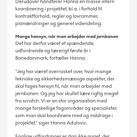
Derudover håndterer Hanna en masse intern
koordinering i projektet, bl.a. i forhold til
kontraktforhold, regler og lovrammer,
planændringer og generel videndeling.
Mange hensyn, når man arbejder med jernbanen
Det har derfor været et spændende,
udfordrende og lærerigt første år i
Banedanmark, fortæller Hanna.
”Jeg har været overrasket over, hvor mange
tekniske og sikkerhedsmæssige aspekter, der
skal tages hensyn til, når man arbejder med
jernbanen. Og jeg har skullet lære rigtig meget
fra scratch. Vi er en stor organisation med
mange forskellige fagområder og specialister,
som man skal koordinere med og inddrage i
projektet,” siger Hanna Adulovic.
Faglige udfordringer er dog ikke noget, der