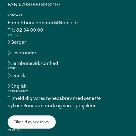
EAN 5798 000 89 32 07
KONTAKT
E-mail:
banedanmark@bane.dk
Tlf.:
82 34 00 00
GÅ TIL
Borger
Leverandør
Jernbanevirksomhed
SPROG
Dansk
English
NYHEDSBREV
Tilmeld dig vores nyhedsbrev med seneste
nyt om Banedanmark og vores projekter.
Tilmeld nyhedsbrev
FØLG OS