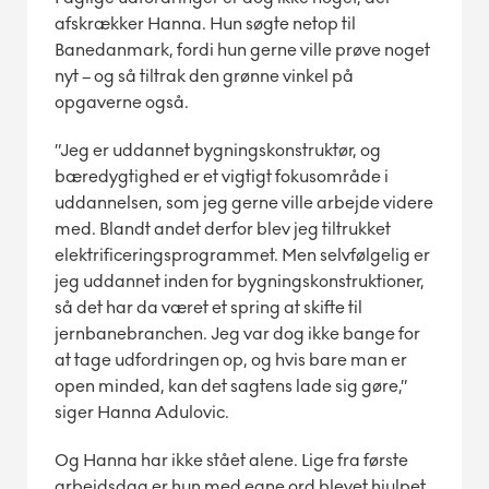
afskrækker Hanna. Hun søgte netop til
Banedanmark, fordi hun gerne ville prøve noget
nyt – og så tiltrak den grønne vinkel på
opgaverne også.
”Jeg er uddannet bygningskonstruktør, og
bæredygtighed er et vigtigt fokusområde i
uddannelsen, som jeg gerne ville arbejde videre
med. Blandt andet derfor blev jeg tiltrukket
elektrificeringsprogrammet. Men selvfølgelig er
jeg uddannet inden for bygningskonstruktioner,
så det har da været et spring at skifte til
jernbanebranchen. Jeg var dog ikke bange for
at tage udfordringen op, og hvis bare man er
open minded, kan det sagtens lade sig gøre,”
siger Hanna Adulovic.
Og Hanna har ikke stået alene. Lige fra første
arbejdsdag er hun med egne ord blevet hjulpet