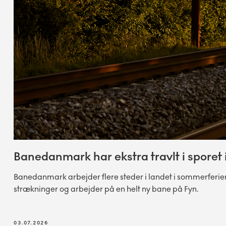
Banedanmark har ekstra travlt i sporet
Banedanmark arbejder flere steder i landet i sommerferie
strækninger og arbejder på en helt ny bane på Fyn.
03.07.2026