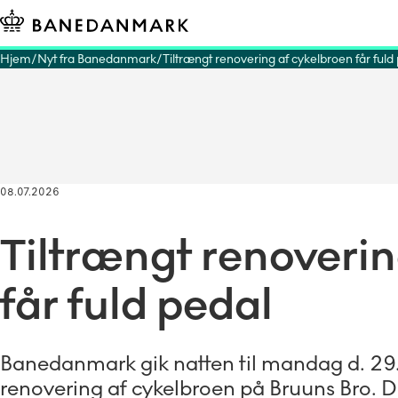
Hjem
Nyt fra Banedanmark
Tiltrængt renovering af cykelbroen får fuld
08.07.2026
Tiltrængt renoverin
får fuld pedal
Banedanmark gik natten til mandag d. 29.
renovering af cykelbroen på Bruuns Bro. D