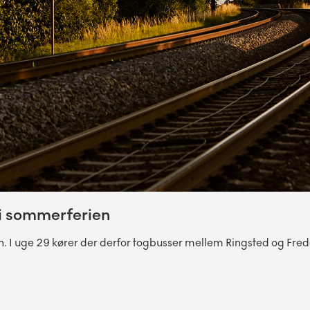
 i sommerferien
n. I uge 29 kører der derfor togbusser mellem Ringsted og Fre