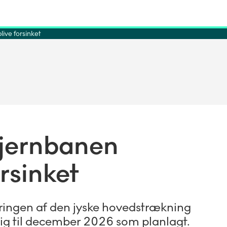
live forsinket
f jernbanen
orsinket
eringen af den jyske hovedstrækning
dig til december 2026 som planlagt.