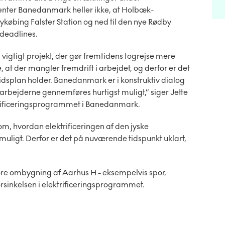
venter Banedanmark heller ikke, at Holbæk-
ykøbing Falster Station og ned til den nye Rødby
e deadlines.
g vigtigt projekt, der gør fremtidens togrejse mere
, at der mangler fremdrift i arbejdet, og derfor er det
idsplan holder. Banedanmark er i konstruktiv dialog
arbejderne gennemføres hurtigst muligt,” siger Jette
trificeringsprogrammet i Banedanmark.
, hvordan elektrificeringen af den jyske
uligt. Derfor er det på nuværende tidspunkt uklart,
e ombygning af Aarhus H - eksempelvis spor,
forsinkelsen i elektrificeringsprogrammet.