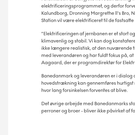
elektrificeringsprogrammet, og derfor for
Kalundborg, Dronning Margrethe ll's Bro, N
Station vil være elektrificeret til de fastsatt
”Elektrificeringen af jernbanen er et stort o
klimavenlig og stabil. Vi kan dog konstatere
ikke længere realistisk, at den nuværende t
med leverandøren og har fuldt fokus på, at 
Aagaard, der er programdirektør for Elek
Banedanmark og leverandøren er i dialog om
hovedstrækning kan gennemføres hurtigst m
hvor lang forsinkelsen forventes at blive.
Det øvrige arbejde med Banedanmarks stor
perroner og broer - bliver ikke påvirket af 