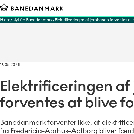
Hjem
Nyt fra Banedanmark
Elektrificeringen af jernbanen forventes at b
18.05.2026
Elektrificeringen a
forventes at blive f
Banedanmark forventer ikke, at elektrific
fra Fredericia-Aarhus-Aalborg bliver fær