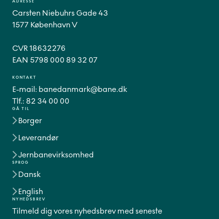
ADRESSE
Carsten Niebuhrs Gade 43
1577 København V
CVR 18632276
EAN 5798 000 89 32 07
KONTAKT
E-mail:
banedanmark@bane.dk
Tlf.:
82 34 00 00
GÅ TIL
Borger
Leverandør
Jernbanevirksomhed
SPROG
Dansk
English
NYHEDSBREV
Tilmeld dig vores nyhedsbrev med seneste