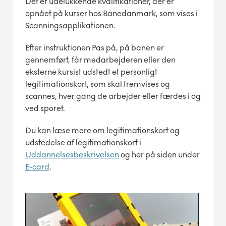
Det er udelukkende kvalifikationer, der er
opnået på kurser hos Banedanmark, som vises i
Scanningsapplikationen.
Efter instruktionen Pas på, på banen er
gennemført, får medarbejderen eller den
eksterne kursist udstedt et personligt
legitimationskort, som skal fremvises og
scannes, hver gang de arbejder eller færdes i og
ved sporet.
Du kan læse mere om legitimationskort og
udstedelse af legitimationskort i
Uddannelsesbeskrivelsen
og her på siden under
E-card
.