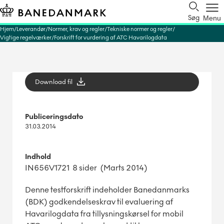
Søg
Menu
Hjem
Leverandør
Normer, krav og regler
Tekniske normer og regler
Vigtige regelværker
Forskrift for vurdering af ATC Havarilogdata
Download fil
Publiceringsdato
31.03.2014
Indhold
IN656V1721 8 sider (Marts 2014)
Denne testforskrift indeholder Banedanmarks
(BDK) godkendelseskrav til evaluering af
Havarilogdata fra tillysningskørsel for mobil