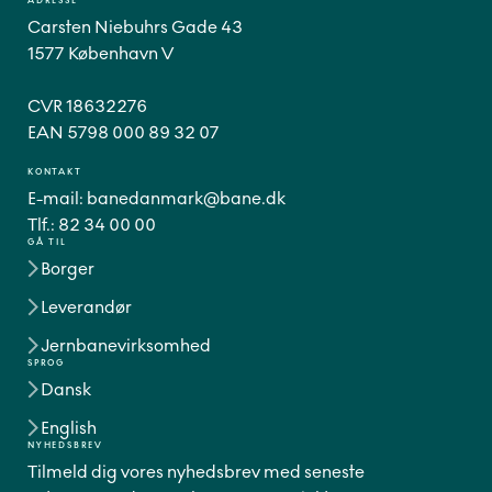
ADRESSE
Carsten Niebuhrs Gade 43
1577 København V
CVR 18632276
EAN 5798 000 89 32 07
KONTAKT
E-mail:
banedanmark@bane.dk
Tlf.:
82 34 00 00
GÅ TIL
Borger
Leverandør
Jernbanevirksomhed
SPROG
Dansk
English
NYHEDSBREV
Tilmeld dig vores nyhedsbrev med seneste