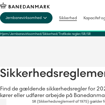
Sikkerhed
Kapacitet o
Jernbanevirksomhed
Hjem
Jernbanevirksomhed
Sikkerhed
Trafikale regler
SR
SR
Sikkerhedsreglemen
Find de gældende sikkerhedsregler for 2026
kører eller udfører arbejde på Banedanma
SR (Sikkerhedsreglement af 1975) gælder fo