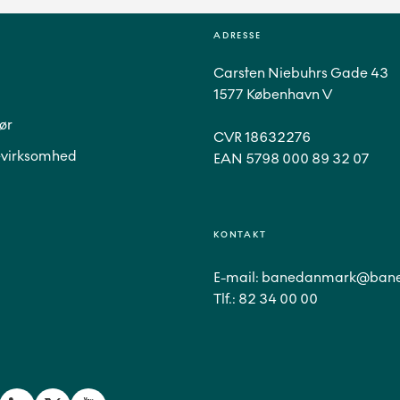
ADRESSE
Carsten Niebuhrs Gade 43
1577 København V
ør
CVR 18632276
virksomhed
EAN 5798 000 89 32 07
KONTAKT
E-mail:
banedanmark@bane
Tlf.:
82 34 00 00