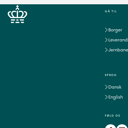
GÅ TIL
Borger
Leverand
Jernbane
SPROG
Dansk
English
FØLG OS