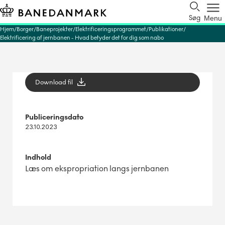
Søg
Menu
Hjem
Borger
Baneprojekter
Elektrificeringsprogrammet
Publikationer
Elektrificering af jernbanen - Hvad betyder det for dig som nabo
Download fil
Publiceringsdato
23.10.2023
Indhold
Læs om ekspropriation langs jernbanen