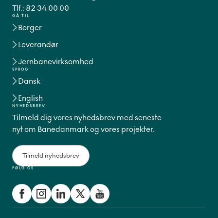
Tlf.:
82 34 00 00
GÅ TIL
Borger
Leverandør
Jernbanevirksomhed
SPROG
Dansk
English
NYHEDSBREV
Tilmeld dig vores nyhedsbrev med seneste
nyt om Banedanmark og vores projekter.
Tilmeld nyhedsbrev
FØLG OS