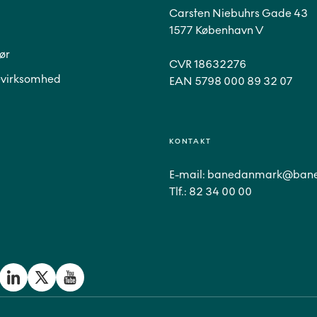
Carsten Niebuhrs Gade 43
1577 København V
ør
CVR 18632276
virksomhed
EAN 5798 000 89 32 07
KONTAKT
E-mail:
banedanmark@bane
Tlf.:
82 34 00 00