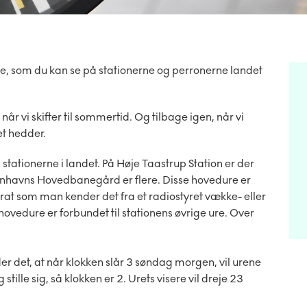
e, som du kan se på stationerne og perronerne landet
når vi skifter til sommertid. Og tilbage igen, når vi
det hedder.
ationerne i landet. På Høje Taastrup Station er der
enhavns Hovedbanegård er flere. Disse hovedure er
rat som man kender det fra et radiostyret vække- eller
edure er forbundet til stationens øvrige ure. Over
 der det, at når klokken slår 3 søndag morgen, vil urene
 stille sig, så klokken er 2. Urets visere vil dreje 23