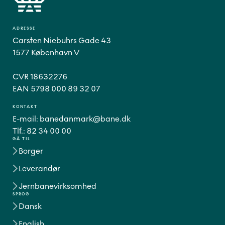
ADRESSE
Carsten Niebuhrs Gade 43
1577 København V
CVR 18632276
EAN 5798 000 89 32 07
KONTAKT
E-mail:
banedanmark@bane.dk
Tlf.:
82 34 00 00
GÅ TIL
Borger
Leverandør
Jernbanevirksomhed
SPROG
Dansk
English