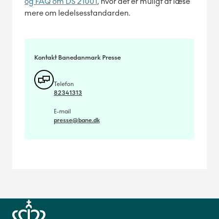
og FAQ om DS 21001
, hvor det er muligt at læse
mere om ledelsesstandarden.
Kontakt Banedanmark Presse
Telefon
82341313
E-mail
presse@bane.dk