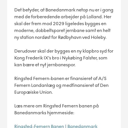
Det betyder, at Banedanmark netop nu er i gang
med de forberedende arbejder på Lolland. Her
skal der frem mod 2029 ligeledes bygges en
moderne, dobbeltsporet jernbane samt en helt
ny station nordøst for Rødbyhavn ved Holeby.
Derudover skal der bygges en ny klapbro syd for
Kong Frederik IX’s bro i Nykøbing Falster, som
kan bære et nyt jernbanespor.
Ringsted Femern-banen er finansieret af A/S
Femern Landanlæg og medfinansieret af Den
Europæiske Union.
Læs mere om Ringsted Femern banen på
Banedanmarks hjemmeside:
Ringsted-Femern Banen | Banedanmark