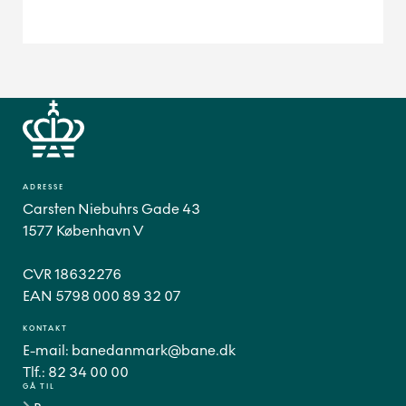
ADRESSE
Carsten Niebuhrs Gade 43
1577 København V
CVR 18632276
EAN 5798 000 89 32 07
KONTAKT
E-mail:
banedanmark@bane.dk
Tlf.:
82 34 00 00
GÅ TIL