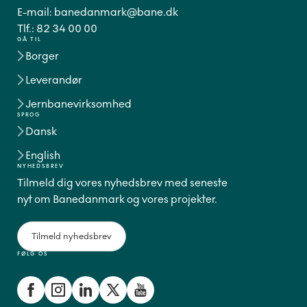
E-mail:
banedanmark@bane.dk
Tlf.:
82 34 00 00
GÅ TIL
Borger
Leverandør
Jernbanevirksomhed
SPROG
Dansk
English
NYHEDSBREV
Tilmeld dig vores nyhedsbrev med seneste
nyt om Banedanmark og vores projekter.
Tilmeld nyhedsbrev
FØLG OS