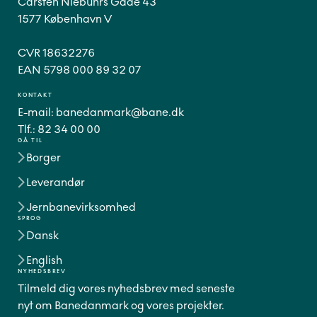
Carsten Niebuhrs Gade 43
1577 København V
CVR 18632276
EAN 5798 000 89 32 07
KONTAKT
E-mail:
banedanmark@bane.dk
Tlf.:
82 34 00 00
GÅ TIL
Borger
Leverandør
Jernbanevirksomhed
SPROG
Dansk
English
NYHEDSBREV
Tilmeld dig vores nyhedsbrev med seneste
nyt om Banedanmark og vores projekter.