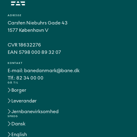
ADRESSE
Carsten Niebuhrs Gade 43
1577 København V
CVR 18632276
EAN 5798 000 89 32 07
KONTAKT
E-mail:
banedanmark@bane.dk
Tlf.:
82 34 00 00
GÅ TIL
Borger
Leverandør
Jernbanevirksomhed
SPROG
Dansk
English