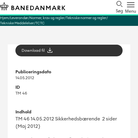
Søg
Menu
Hjem
Leverandør
Normer, krav og regler
Tekniske normer og regler
Tekniske Meddelelser
TCTC
Download fil
Publiceringsdato
14.05.2012
ID
TM 46
Indhold
TM 46 14.05.2012 Sikkerhedsbærende 2 sider
(Maj 2012)