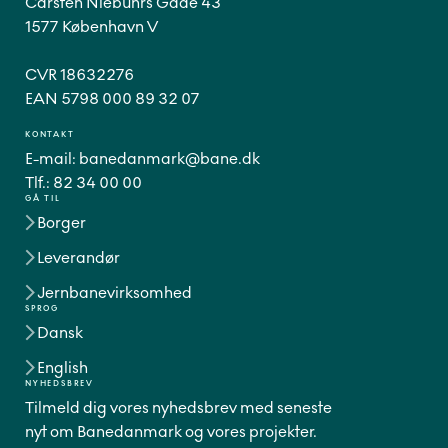
Carsten Niebuhrs Gade 43
1577 København V
CVR 18632276
EAN 5798 000 89 32 07
KONTAKT
E-mail:
banedanmark@bane.dk
Tlf.:
82 34 00 00
GÅ TIL
Borger
Leverandør
Jernbanevirksomhed
SPROG
Dansk
English
NYHEDSBREV
Tilmeld dig vores nyhedsbrev med seneste
nyt om Banedanmark og vores projekter.