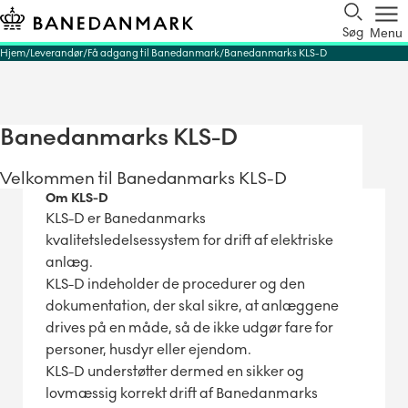
Søg
Menu
Hjem
Leverandør
Få adgang til Banedanmark
Banedanmarks KLS-D
Banedanmarks KLS-D
Velkommen til Banedanmarks KLS-D
Om KLS-D
KLS-D er Banedanmarks
kvalitetsledelsessystem for drift af elektriske
anlæg.
KLS-D indeholder de procedurer og den
dokumentation, der skal sikre, at anlæggene
drives på en måde, så de ikke udgør fare for
personer, husdyr eller ejendom.
KLS-D understøtter dermed en sikker og
lovmæssig korrekt drift af Banedanmarks