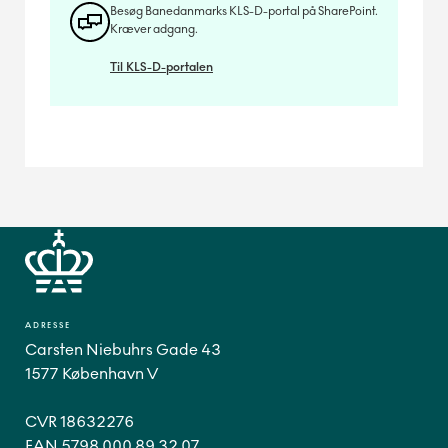
Besøg Banedanmarks KLS-D-portal på SharePoint.
Kræver adgang.
Til KLS-D-portalen
ADRESSE
Carsten Niebuhrs Gade 43
1577 København V
CVR 18632276
EAN 5798 000 89 32 07