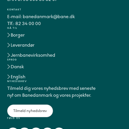
KONTAKT
E-mail:
banedanmark@bane.dk
Tlf.:
82 34 00 00
GÅ TIL
Borger
Leverandør
Jernbanevirksomhed
SPROG
Dansk
English
NYHEDSBREV
Tilmeld dig vores nyhedsbrev med seneste
nyt om Banedanmark og vores projekter.
Tilmeld nyhedsbrev
FØLG OS