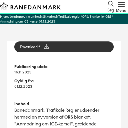
Søg
Menu
Hjem
Jernbanevirksomhed
Sikkerhed
Trafikale regler
ORS
Blanketter ORS
Anmodning om ICE-kørsel 01.12.2023
Download fil
Publiceringsdato
16.11.2023
Gyldig fra
01.12.2023
Indhold
Banedanmark, Trafikale Regler udsender
hermed en ny version af
ORS
blanket:
"Anmodning om ICE-kørsel", gældende