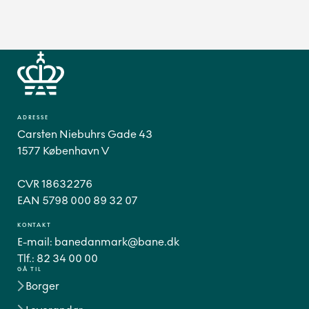
ADRESSE
Carsten Niebuhrs Gade 43
1577 København V
CVR 18632276
EAN 5798 000 89 32 07
KONTAKT
E-mail:
banedanmark@bane.dk
Tlf.:
82 34 00 00
GÅ TIL
Borger