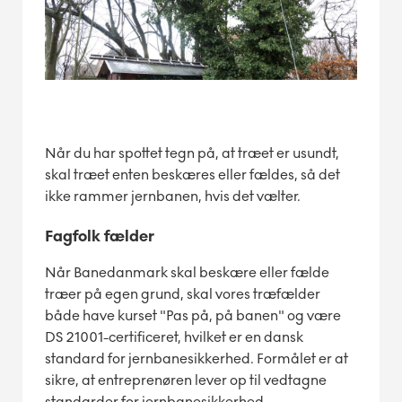
Når du har spottet tegn på, at træet er usundt,
skal træet enten beskæres eller fældes, så det
ikke rammer jernbanen, hvis det vælter.
Fagfolk fælder
Når Banedanmark skal beskære eller fælde
træer på egen grund, skal vores træfælder
både have kurset "Pas på, på banen" og være
DS 21001-certificeret, hvilket er en dansk
standard for jernbanesikkerhed. Formålet er at
sikre, at entreprenøren lever op til vedtagne
standarder for jernbanesikkerhed.