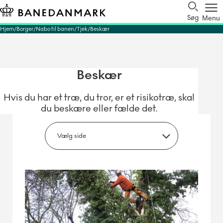
Søg
Menu
Hjem
Borger
Nabo til banen
Tjek
Beskær
Beskær
Hvis du har et træ, du tror, er et risikotræ, skal
du beskære eller fælde det.