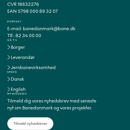
CVR 18632276
EAN 5798 000 89 32 07
KONTAKT
E-mail:
banedanmark@bane.dk
Tlf.:
82 34 00 00
GÅ TIL
Borger
Leverandør
Jernbanevirksomhed
SPROG
Dansk
English
NYHEDSBREV
Tilmeld dig vores nyhedsbrev med seneste
nyt om Banedanmark og vores projekter.
Tilmeld nyhedsbrev