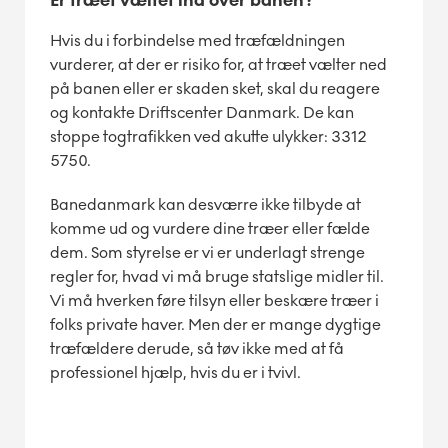
Er træet væltet ind over banen?
Hvis du i forbindelse med træfældningen
vurderer, at der er risiko for, at træet vælter ned
på banen eller er skaden sket, skal du reagere
og kontakte Driftscenter Danmark. De kan
stoppe togtrafikken ved akutte ulykker: 3312
5750.
Banedanmark kan desværre ikke tilbyde at
komme ud og vurdere dine træer eller fælde
dem. Som styrelse er
vi er underlagt strenge
regler for, hvad vi må bruge statslige midler til.
Vi må hverken føre tilsyn eller beskære træer i
folks private haver. Men der er mange dygtige
træfældere derude, så tøv ikke med at få
professionel hjælp, hvis du er i tvivl.