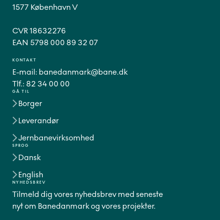
1577 København V
CVR 18632276
EAN 5798 000 89 32 07
KONTAKT
E-mail:
banedanmark@bane.dk
Tlf.:
82 34 00 00
GÅ TIL
Borger
Leverandør
Jernbanevirksomhed
SPROG
Dansk
English
NYHEDSBREV
Tilmeld dig vores nyhedsbrev med seneste
nyt om Banedanmark og vores projekter.