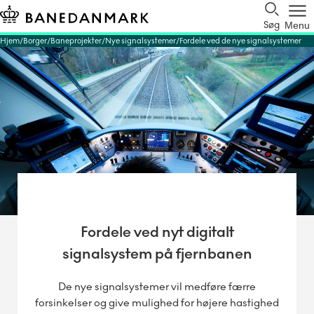
Søg
Menu
Hjem
Borger
Baneprojekter
Nye signalsystemer
Fordele ved de nye signalsystemer
Fordele ved nyt digitalt
signalsystem på fjernbanen
De nye signalsystemer vil medføre færre
forsinkelser og give mulighed for højere hastighed