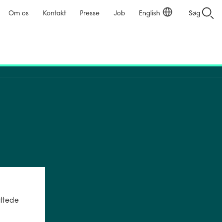
Om os
Kontakt
Presse
Job
English
Søg
uttede