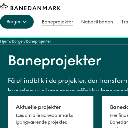
Baneprojekter
Nabo til banen
Tra
Borger
Hjem
Borger
Baneprojekter
Baneprojekter
Få et indblik i de projekter, der transf
hvordan vi sikrer mere effektiv transpor
Aktuelle projekter
Baned
Læs om alle Banedanmarks
Her find
igangværende projekter.
Banedan