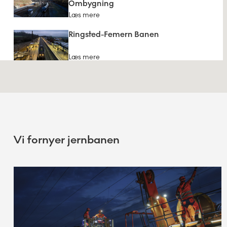
Ombygning
Læs mere
Ringsted-Femern Banen
Læs mere
Holbæk-Kalundborg
Læs mere
Vi fornyer jernbanen