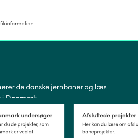
fikinformation
ormerer de danske jernbaner og læs
t i Danmark.
anmark undersøger
Afsluttede projekter
er du de projekter, som
Her kan du læse om afsl
mark er ved at
baneprojekter.