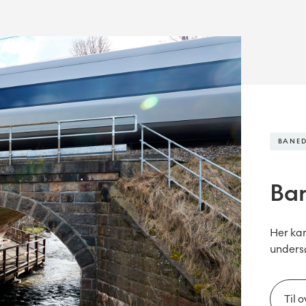
BANE
Ba
Her kan
unders
Til 