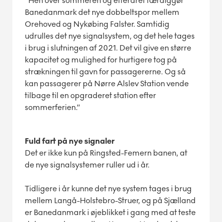
”Hen over sommeren og efteråret færdiggør
Banedanmark det nye dobbeltspor mellem
Orehoved og Nykøbing Falster. Samtidig
udrulles det nye signalsystem, og det hele tages
i brug i slutningen af 2021. Det vil give en større
kapacitet og mulighed for hurtigere tog på
strækningen til gavn for passagererne. Og så
kan passagerer på Nørre Alslev Station vende
tilbage til en opgraderet station efter
sommerferien.”
Fuld fart på nye signaler
Det er ikke kun på Ringsted-Femern banen, at
de nye signalsystemer ruller ud i år.
Tidligere i år kunne det nye system tages i brug
mellem Langå-Holstebro-Struer, og på Sjælland
er Banedanmark i øjeblikket i gang med at teste