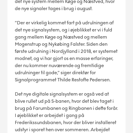
det nye system mellem Køge og Næstved, hvor
de nye signaler tages i brug i august.
”Der er virkelig kommet fart på udrulningen af
det nye signalsystem, og i øjeblikket er vi i fuld
gang mellem Køge og Næstved og mellem
Mogenstrup og Nykøbing Falster. Siden den
første udrulning i Nordjylland i 2018, er systemet
modnet, og vi har gjort os en masse erfaringer,
der nu kommer nuværende og fremtidige
udrulninger til gode,” siger direktør for
Signalprogrammet Thilde Restofte Pedersen.
Det nye digitale signalsystem er også ved at
blive rullet ud på S-banen, hvor det blev taget i
brug på Farumbanen og Ringbanen i dette forår.
I øjeblikket er arbejdet i gang på
Frederikssundsbanen, hvor der bliver installeret
udstyr i sporet hen over sommeren. Arbejdet