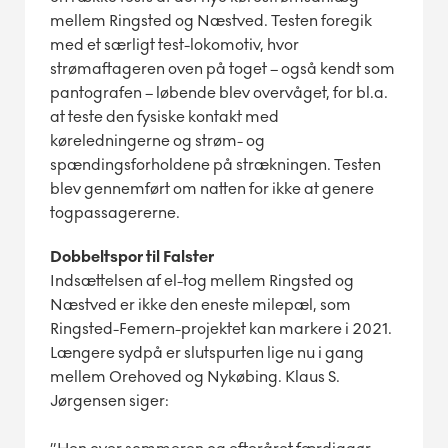
mellem Ringsted og Næstved. Testen foregik
med et særligt test-lokomotiv, hvor
strømaftageren oven på toget – også kendt som
pantografen – løbende blev overvåget, for bl.a.
at teste den fysiske kontakt med
køreledningerne og strøm- og
spændingsforholdene på strækningen. Testen
blev gennemført om natten for ikke at genere
togpassagererne.
Dobbeltspor til Falster
Indsættelsen af el-tog mellem Ringsted og
Næstved er ikke den eneste milepæl, som
Ringsted-Femern-projektet kan markere i 2021.
Længere sydpå er slutspurten lige nu i gang
mellem Orehoved og Nykøbing. Klaus S.
Jørgensen siger: