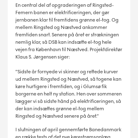
En central del af opgraderingen af Ringsted-
Femern banen er elektrificeringen, der gør
jernbanen klar til fremtidens grønne el-tog. Og
mellem Ringsted og Næstved ankommer
fremtiden snart. Senere på året er strækningen
nemlig klar, så DSB kan indsætte el-tog hele
vejen fra København til Næstved. Projektdirektør
Klaus S. Jørgensen siger:
”Sidste år fornyede vi skinner og rettede kurver
ud mellem Ringsted og Næstved, så togene kan
køre hurtigere i fremtiden, og i Glumsø fik
borgerne en helt ny station. Hen over sommeren
lægger vi så sidste hånd på elektrificeringen, så
der kan indsættes grønne el-tog mellem
Ringsted og Næstved senere på året.”
I slutningen af april gennemførte Banedanmark
en række tests af det nye kørestrømsanlæg