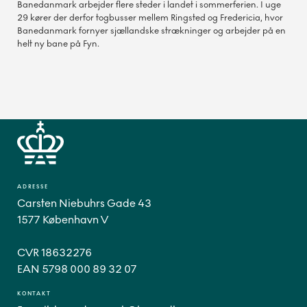
Banedanmark arbejder flere steder i landet i sommerferien. I uge
29 kører der derfor togbusser mellem Ringsted og Fredericia, hvor
Banedanmark fornyer sjællandske strækninger og arbejder på en
helt ny bane på Fyn.
ADRESSE
Carsten Niebuhrs Gade 43
1577 København V
CVR 18632276
EAN 5798 000 89 32 07
KONTAKT