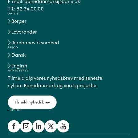
E-mail:
banedanmark@bane.dk
Tlf.:
82 34 00 00
GÅ TIL
Borger
Leverandør
Jernbanevirksomhed
SPROG
Dansk
English
NYHEDSBREV
Tilmeld dig vores nyhedsbrev med seneste
nyt om Banedanmark og vores projekter.
Tilmeld nyhedsbrev
FØLG OS