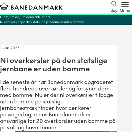
Søg
Menu
Hjem
Presse
Pressemeddelelser
Ni overkørsler på den statslige jernbane er uden bomme
18.08.2025
Ni overkørsler på den statslige
jernbane er uden bomme
I de seneste år har Banedanmark opgraderet
flere hundrede overkørsler og forsynet dem
med bomme. Nu er der ni overkørsler tilbage
uden bomme på statslige
jernbanestrækninger, hvor der kører
passagertog, mens Banedanmark er
ansvarlige for 20 overkørsler uden bomme på
privat- og havnebaner.