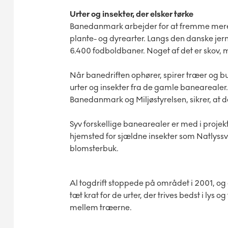
Urter og insekter, der elsker tørke
Banedanmark arbejder for at fremme mere vi
plante- og dyrearter. Langs den danske jer
6.400 fodboldbaner. Noget af det er skov, 
Når banedriften ophører, spirer træer og 
urter og insekter fra de gamle banearealer
Banedanmark og Miljøstyrelsen, sikrer, at de
Syv forskellige banearealer er med i proje
hjemsted for sjældne insekter som Natlyss
blomsterbuk.
Al togdrift stoppede på området i 2001, og 
tæt krat for de urter, der trives bedst i lys
mellem træerne.