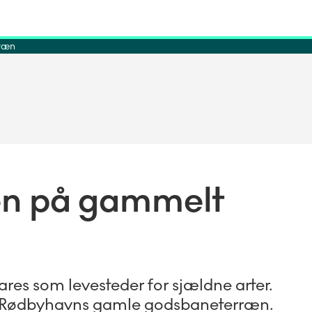
rræn
en på gammelt
ares som levesteder for sjældne arter.
 Rødbyhavns gamle godsbaneterræn.