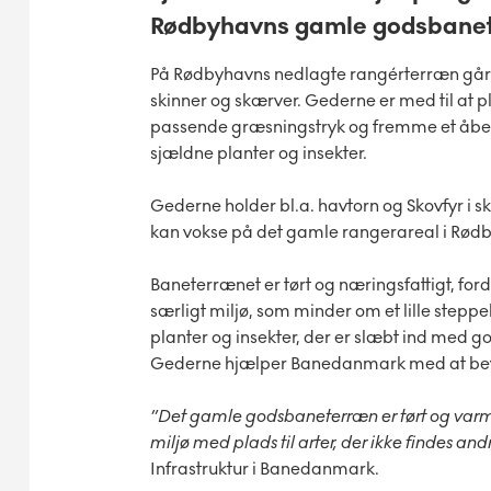
Rødbyhavns gamle godsbane
På Rødbyhavns nedlagte rangérterræn går
skinner og skærver. Gederne er med til at p
passende græsningstryk og fremme et åben
sjældne planter og insekter.
Gederne holder bl.a. havtorn og Skovfyr i s
kan vokse på det gamle rangerareal i Rød
Baneterrænet er tørt og næringsfattigt, ford
særligt miljø, som minder om et lille stepp
planter og insekter, der er slæbt ind med 
Gederne hjælper Banedanmark med at bevare
”Det gamle godsbaneterræn er tørt og varmt,
miljø med plads til arter, der ikke findes andr
Infrastruktur i Banedanmark.