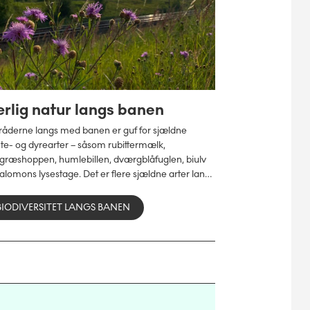
rlig natur langs banen
åderne langs med banen er guf for sjældne
te- og dyrearter – såsom rubittermælk,
lgræshoppen, humlebillen, dværgblåfuglen, biulv
alomons lysestage. Det er flere sjældne arter langs
 danske jernbane end nogle end andre steder i
et.
BIODIVERSITET LANGS BANEN