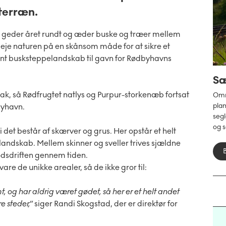
terræn.
 geder året rundt og æder buske og træer mellem
leje naturen på en skånsom måde for at sikre et
t busksteppelandskab til gavn for Rødbyhavns
Sæ
kak, så Rødfrugtet natlys og Purpur-storkenæb fortsat
Omr
plan
byhavn.
seg
og s
i det består af skærver og grus. Her opstår et helt
den
elandskab. Mellem skinner og sveller trives sjældne
land
godsdriften gennem tiden.
 de unikke arealer, så de ikke gror til:
 og har aldrig været gødet, så her er et helt andet
e steder,”
siger Randi Skogstad, der er direktør for