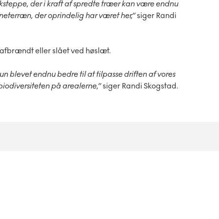
ksteppe, der i kraft af spredte træer kan være endnu
neterræn, der oprindelig har været her,”
siger Randi
fbrændt eller slået ved høslæt.
un blevet endnu bedre til at tilpasse driften af vores
 biodiversiteten på arealerne,”
siger Randi Skogstad.