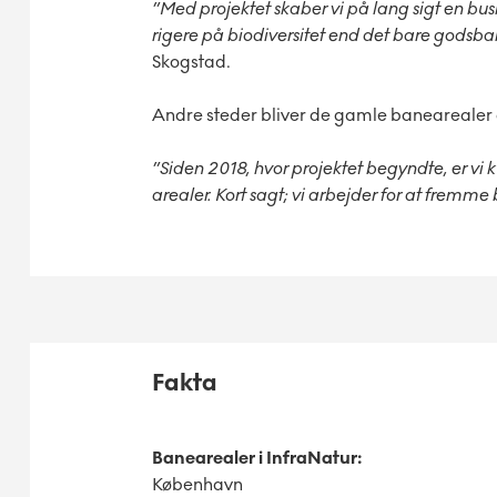
”Med projektet skaber vi på lang sigt en bus
rigere på biodiversitet end det bare godsba
Skogstad.
Andre steder bliver de gamle banearealer a
”Siden 2018, hvor projektet begyndte, er vi k
arealer. Kort sagt; vi arbejder for at fremme
Fakta
Banearealer i InfraNatur:
København