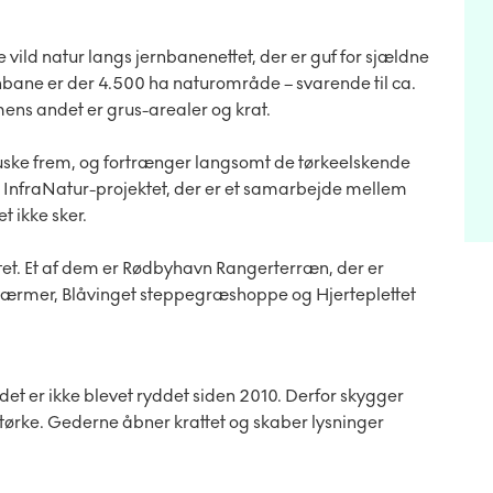
ld natur langs jernbanenettet, der er guf for sjældne
nbane er der 4.500 ha naturområde – svarende til ca.
mens andet er grus-arealer og krat.
buske frem, og fortrænger langsomt de tørkeelskende
. InfraNatur-projektet, der er et samarbejde mellem
t ikke sker.
ktet. Et af dem er Rødbyhavn Rangerterræn, der er
værmer, Blåvinget steppegræshoppe og Hjerteplettet
det er ikke blevet ryddet siden 2010. Derfor skygger
 og tørke. Gederne åbner krattet og skaber lysninger