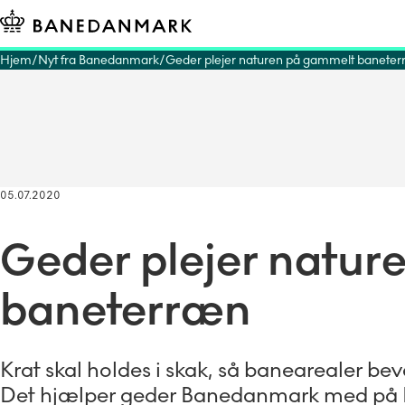
Hjem
Nyt fra Banedanmark
Geder plejer naturen på gammelt banete
05.07.2020
Geder plejer natur
baneterræn
Krat skal holdes i skak, så banearealer bev
Det hjælper geder Banedanmark med på