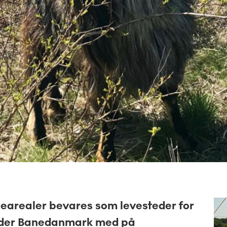
anearealer bevares som levesteder for
geder Banedanmark med på