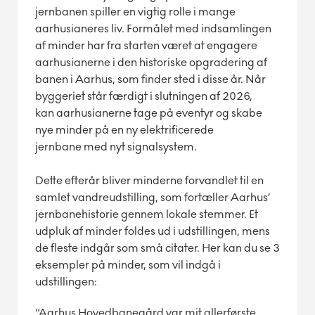
jernbanen spiller en vigtig rolle i mange
aarhusianeres liv. Formålet med indsamlingen
af minder har fra starten været at engagere
aarhusianerne i den historiske opgradering af
banen i Aarhus, som finder sted i disse år. Når
byggeriet står færdigt i slutningen af 2026,
kan aarhusianerne tage på eventyr og skabe
nye minder på en ny elektrificerede
jernbane med nyt signalsystem.
Dette efterår bliver minderne forvandlet til en
samlet vandreudstilling, som fortæller Aarhus’
jernbanehistorie gennem lokale stemmer. Et
udpluk af minder foldes ud i udstillingen, mens
de fleste indgår som små citater. Her kan du se 3
eksempler på minder, som vil indgå i
udstillingen:
“Aarhus Hovedbanegård var mit allerførste