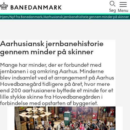
Søg
Menu
Hjem
Nyt fra Banedanmark
Aarhusiansk jernbanehistorie gennem minder på skinner
Aarhusiansk jernbanehistorie
gennem minder på skinner
Mange har minder, der er forbundet med
jernbanen i og omkring Aarhus. Minderne
blev indsamlet ved et arrangement på Aarhus
Hovedbanegård tidligere på året, hvor mere
end 200 aarhusianere byttede et minde for et
lille stykke skinne fra Hovedbanegården i
forbindelse med opstarten af byggeriet.