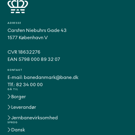
ADRESSE
Carsten Niebuhrs Gade 43
1577 København V
CVR 18632276
EAN 5798 000 89 32 07
KONTAKT
E-mail:
banedanmark@bane.dk
Tlf.:
82 34 00 00
GÅ TIL
Borger
Leverandør
Jernbanevirksomhed
SPROG
Dansk