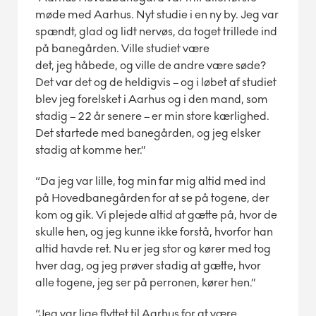
møde med Aarhus. Nyt studie i en ny by. Jeg var
spændt, glad og lidt nervøs, da toget trillede ind
på banegården. Ville studiet være
det, jeg håbede, og ville de andre være søde?
Det var det og de heldigvis – og i løbet af studiet
blev jeg forelsket i Aarhus og i den mand, som
stadig – 22 år senere – er min store kærlighed.
Det startede med banegården, og jeg elsker
stadig at komme her.”
“Da jeg var lille, tog min far mig altid med ind
på Hovedbanegården for at se på togene, der
kom og gik. Vi plejede altid at gætte på, hvor de
skulle hen, og jeg kunne ikke forstå, hvorfor han
altid havde ret. Nu er jeg stor og kører med tog
hver dag, og jeg prøver stadig at gætte, hvor
alle togene, jeg ser på perronen, kører hen.”
“Jeg var lige flyttet til Aarhus for at være