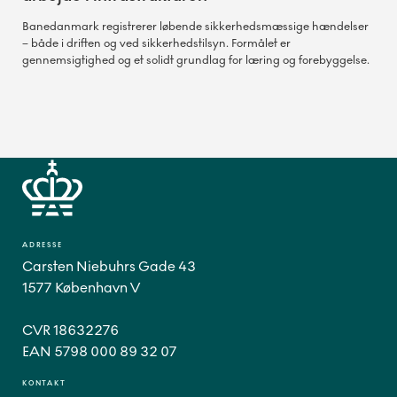
Banedanmark registrerer løbende sikkerhedsmæssige hændelser
– både i driften og ved sikkerhedstilsyn. Formålet er
gennemsigtighed og et solidt grundlag for læring og forebyggelse.
ADRESSE
Carsten Niebuhrs Gade 43
1577 København V
CVR 18632276
EAN 5798 000 89 32 07
KONTAKT