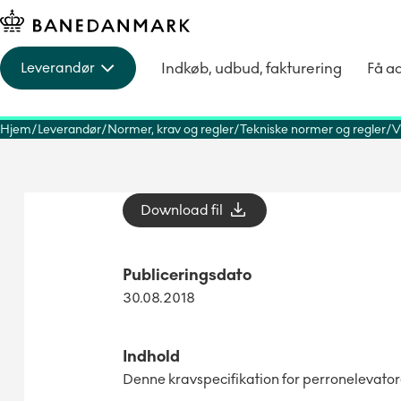
Indkøb, udbud, fakturering
Få a
Leverandør
Hjem
Leverandør
Normer, krav og regler
Tekniske normer og regler
V
Download fil
Publiceringsdato
30.08.2018
Indhold
Denne kravspecifikation for perronelevato