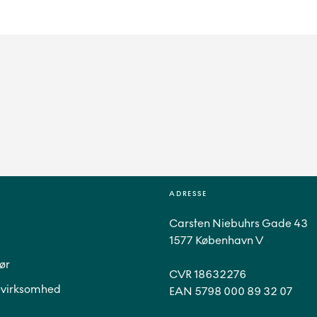
ADRESSE
Carsten Niebuhrs Gade 43
1577 København V
ør
CVR 18632276
virksomhed
EAN 5798 000 89 32 07