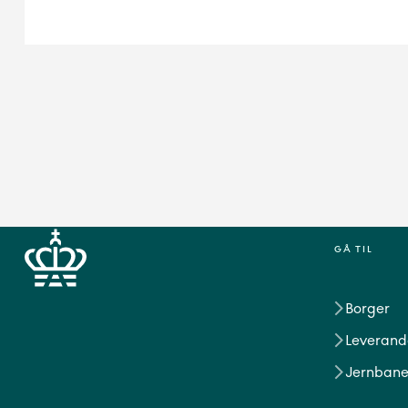
GÅ TIL
Borger
Leverand
Jernbane