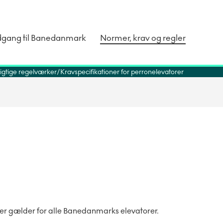
dgang til Banedanmark
Normer, krav og regler
igtige regelværker
Kravspecifikationer for perronelevatorer
rer gælder for alle Banedanmarks elevatorer.