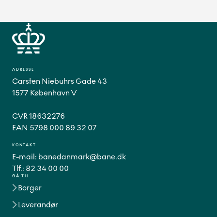
ADRESSE
Carsten Niebuhrs Gade 43
1577 København V
CVR 18632276
EAN 5798 000 89 32 07
KONTAKT
E-mail:
banedanmark@bane.dk
Tlf.:
82 34 00 00
GÅ TIL
Borger
Leverandør