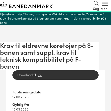
Søg
Menu
Hjem
Leverandør
Normer, krav og regler
Tekniske normer og regler
Banenormer
Krav til eldrevne køretøjer på S-banen samt suppl. krav til teknisk kompatibilitet på F-
bane
Krav til eldrevne køretøjer på S-
banen samt suppl. krav til
teknisk kompatibilitet på F-
banen
Download fil
Publiceringsdato
12.03.2026
Gyldig fra
12.03.2026