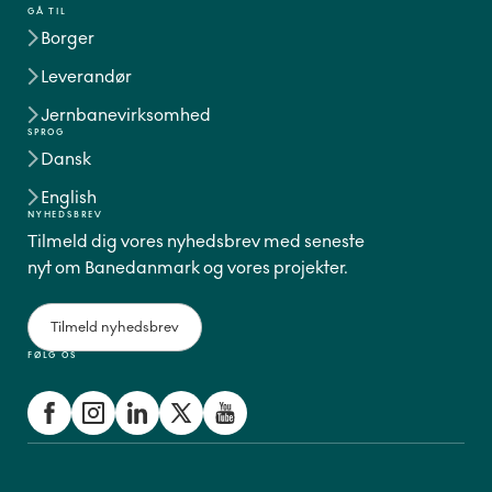
GÅ TIL
Borger
Leverandør
Jernbanevirksomhed
SPROG
Dansk
English
NYHEDSBREV
Tilmeld dig vores nyhedsbrev med seneste
nyt om Banedanmark og vores projekter.
Tilmeld nyhedsbrev
FØLG OS