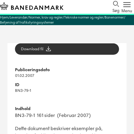
Søg
Menu
Hjem
Leverandør
Normer, krav og regler
Tekniske normer og regler
Banenormer
Betjening af trafikstyringssystemer
Download fil
Publiceringsdato
01.02.2007
ID
BN3-79-1
Indhold
BN3-79-1 161 sider (Februar 2007)
Dette dokument beskriver eksempler på,