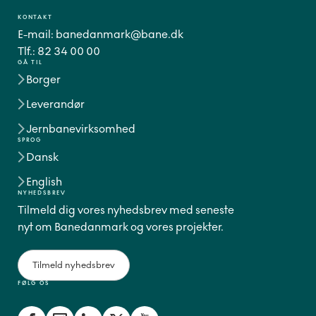
KONTAKT
E-mail:
banedanmark@bane.dk
Tlf.:
82 34 00 00
GÅ TIL
Borger
Leverandør
Jernbanevirksomhed
SPROG
Dansk
English
NYHEDSBREV
Tilmeld dig vores nyhedsbrev med seneste
nyt om Banedanmark og vores projekter.
Tilmeld nyhedsbrev
FØLG OS