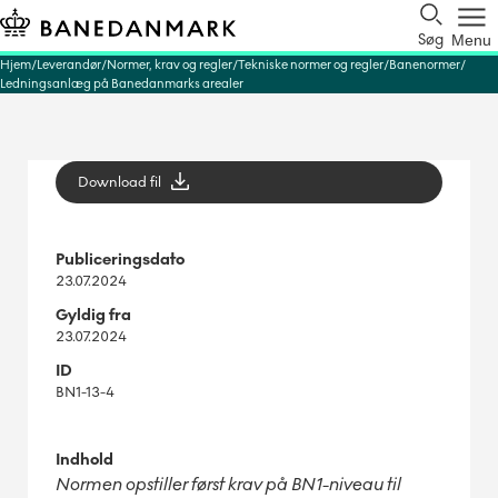
Søg
Menu
Hjem
Leverandør
Normer, krav og regler
Tekniske normer og regler
Banenormer
Ledningsanlæg på Banedanmarks arealer
Download fil
Publiceringsdato
23.07.2024
Gyldig fra
23.07.2024
ID
BN1-13-4
Indhold
Normen opstiller først krav på BN1-niveau til