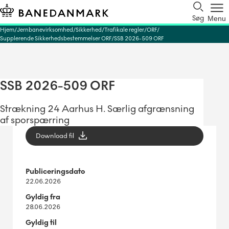
Søg
Menu
Hjem
Jernbanevirksomhed
Sikkerhed
Trafikale regler
ORF
Supplerende Sikkerhedsbestemmelser ORF
SSB 2026-509 ORF
SSB 2026-509 ORF
Strækning 24 Aarhus H. Særlig afgrænsning
af sporspærring
Download fil
Publiceringsdato
22.06.2026
Gyldig fra
28.06.2026
Gyldig til