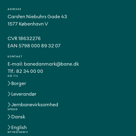
ADRESSE
Carsten Niebuhrs Gade 43
1577 København V
CVR 18632276
EAN 5798 000 89 32 07
KONTAKT
E-mail:
banedanmark@bane.dk
Tlf.:
82 34 00 00
GÅ TIL
Borger
Leverandør
Jernbanevirksomhed
SPROG
Dansk
English
NYHEDSBREV