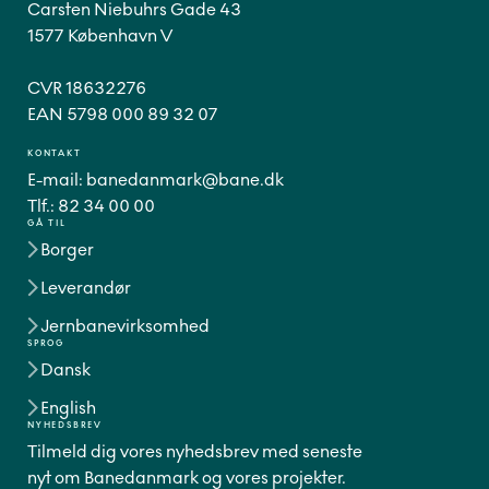
Carsten Niebuhrs Gade 43
1577 København V
CVR 18632276
EAN 5798 000 89 32 07
KONTAKT
E-mail:
banedanmark@bane.dk
Tlf.:
82 34 00 00
GÅ TIL
Borger
Leverandør
Jernbanevirksomhed
SPROG
Dansk
English
NYHEDSBREV
Tilmeld dig vores nyhedsbrev med seneste
nyt om Banedanmark og vores projekter.