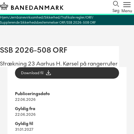
Søg
Menu
Hjem
Jernbanevirksomhed
Sikkerhed
Trafikale regler
ORF
Supplerende Sikkerhedsbestemmelser ORF
SSB 2026-508 ORF
SSB 2026-508 ORF
Strækning 23 Aarhus H. Kørsel på rangerruter
Download fil
Publiceringsdato
22.06.2026
Gyldig fra
22.06.2026
Gyldig til
31.01.2027