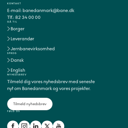
KONTAKT
E-mail:
banedanmark@bane.dk
Tlf.:
82 34 00 00
GÅ TIL
Borger
Leverandør
Jernbanevirksomhed
SPROG
Dansk
English
NYHEDSBREV
Tilmeld dig vores nyhedsbrev med seneste
nyt om Banedanmark og vores projekter.
Tilmeld nyhedsbrev
FØLG OS