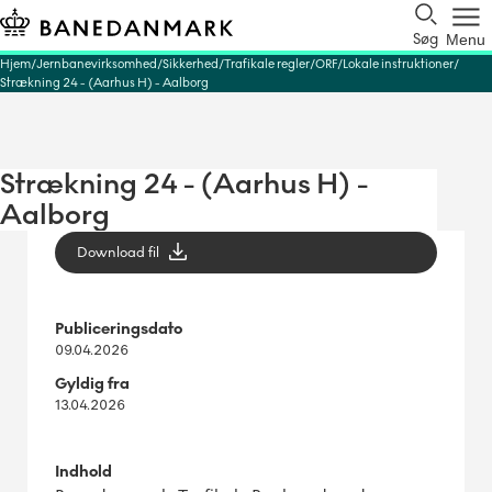
Søg
Menu
Hjem
Jernbanevirksomhed
Sikkerhed
Trafikale regler
ORF
Lokale instruktioner
Strækning 24 - (Aarhus H) - Aalborg
Strækning 24 - (Aarhus H) -
Aalborg
Download fil
Publiceringsdato
09.04.2026
Gyldig fra
13.04.2026
Indhold