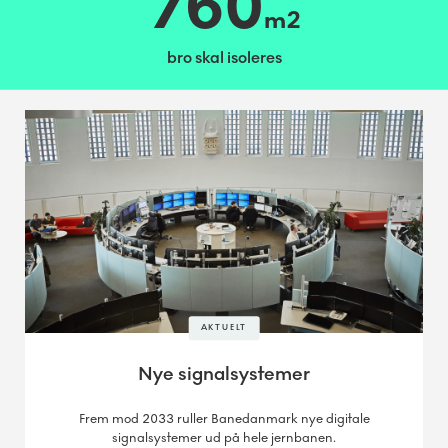
760
m2
bro skal isoleres
AKTUELT
Nye signalsystemer
Frem mod 2033 ruller Banedanmark nye digitale
signalsystemer ud på hele jernbanen.