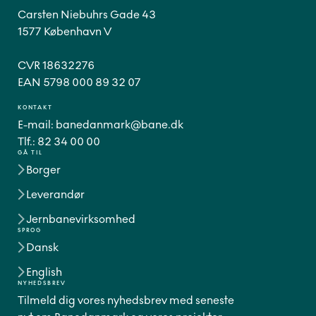
Carsten Niebuhrs Gade 43
1577 København V
CVR 18632276
EAN 5798 000 89 32 07
KONTAKT
E-mail:
banedanmark@bane.dk
Tlf.:
82 34 00 00
GÅ TIL
Borger
Leverandør
Jernbanevirksomhed
SPROG
Dansk
English
NYHEDSBREV
Tilmeld dig vores nyhedsbrev med seneste