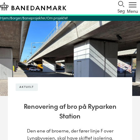
Søg
Menu
Hjem
Borger
Baneprojekter
Om projektet
AKTUELT
Renovering af bro på Ryparken
Station
Den ene af broerne, der fører linje F over
Lyngbyvejen, skal have skiftet isolering.