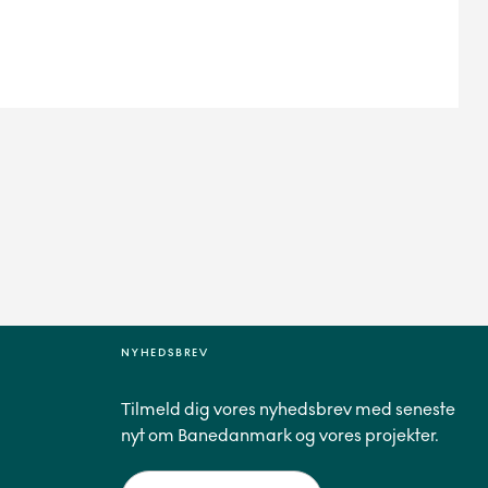
NYHEDSBREV
Tilmeld dig vores nyhedsbrev med seneste
nyt om Banedanmark og vores projekter.