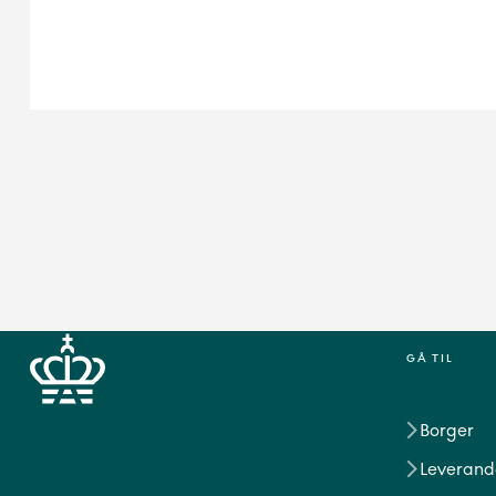
GÅ TIL
Borger
Leverand