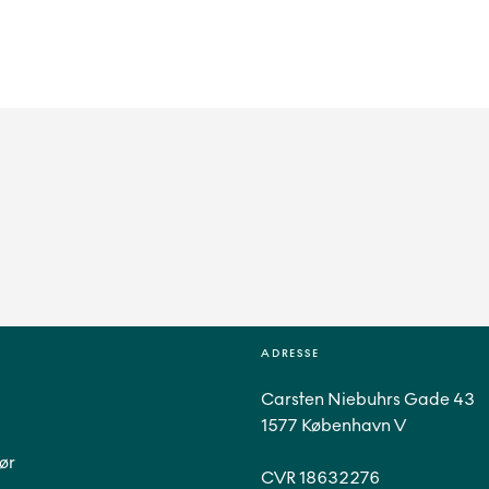
ADRESSE
Carsten Niebuhrs Gade 43
1577 København V
ør
CVR 18632276