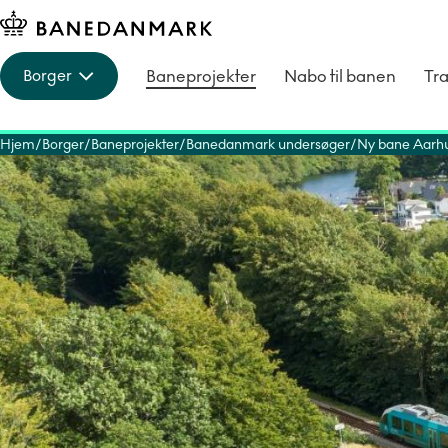
Baneprojekter
Nabo til banen
Tra
Borger
Hjem
Borger
Baneprojekter
Banedanmark undersøger
Ny bane Aarhu