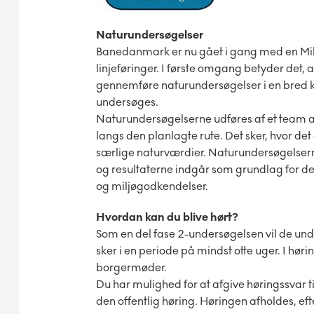
Naturundersøgelser
Banedanmark er nu gået i gang med en Milj
linjeføringer. I første omgang betyder det
gennemføre naturundersøgelser i en bred kor
undersøges.
Naturundersøgelserne udføres af et team af
langs den planlagte rute. Det sker, hvor de
særlige naturværdier. Naturundersøgelserne
og resultaterne indgår som grundlag for de 
og miljøgodkendelser.
Hvordan kan du blive hørt?
Som en del fase 2-undersøgelsen vil de under
sker i en periode på mindst otte uger. I hø
borgermøder.
Du har mulighed for at afgive høringssvar t
den offentlig høring. Høringen afholdes, eft