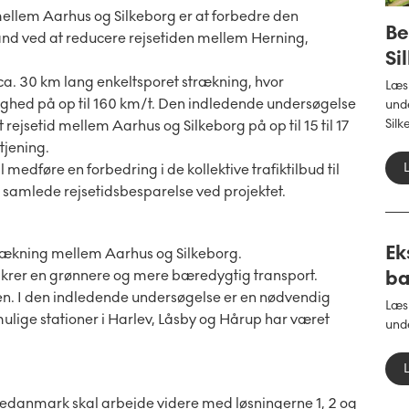
ellem Aarhus og Silkeborg er at forbedre den
Be
lland ved at reducere rejsetiden mellem Herning,
Si
a. 30 km lang enkeltsporet strækning, hvor
Læs
ighed på op til 160 km/t. Den indledende undersøgelse
und
Silk
et rejsetid mellem Aarhus og Silkeborg på op til 15 til 17
tjening.
 medføre en forbedring i de kollektive trafiktilbud til
samlede rejsetidsbesparelse ved projektet.
Ek
rækning mellem Aarhus og Silkeborg.
ba
ikrer en grønnere og mere bæredygtig transport.
en. I den indledende undersøgelse er en nødvendig
Læs
ulige stationer i Harlev, Låsby og Hårup har været
und
anedanmark skal arbejde videre med løsningerne 1, 2 og