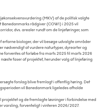
økonsekvensvurdering (MKV) af de politisk valgte
, at Banedanmarks rådgiver (COWI) i 2025 vil
ridor, dvs. arealer rundt om de linjeføringer, som
 erfarne biologer, der vil besøge udvalgte områder
t er nødvendigt at vurdere naturtyper, dyrearter og
 forventes at forløbe fra marts 2025 til marts 2026
næste faser af projektet, herunder valg af linjeføring
søgte forslag blive fremlagt i offentlig høring. Det
ringsperioden vil Banedanmark ligeledes afholde
il projektet og de fremlagte løsninger i forbindelse med
er varsling, forventeligt i vinteren 2026/2027.