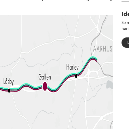
Id
Se m
høri