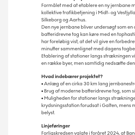
Formålet med at etablere en ny jernbane m
kollektive trafikbetjening i Midt- og Vestjy
Silkeborg og Aarhus.
Den nye jernbane bliver undersøgt som en c
batteridrevne tog kan køre med en tophast
har foreløbig vist, at det vil give en forbedr
minutter sammenlignet med dagens togbe
Etablering af stationer langs strækningen vil
en række byer, men samtidig nedsætte den 
Hvad indebærer projektet?
•
Anlæg af en cirka 30 km lang jernbanest
•
Brug af moderne batteridrevne tog, som s
•
Muligheden for stationer langs strækning
krydsningsstation forudsat i Galten, mens m
belyst.
Linjeføringer
Forligskredsen valgte i foråret 2024, at B