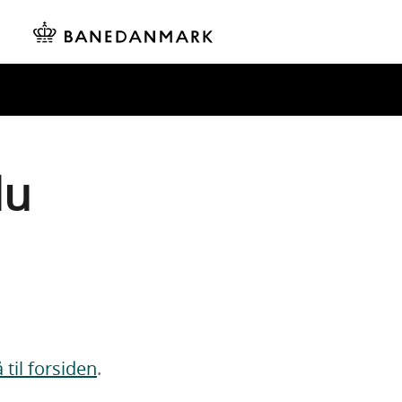
du
 til forsiden
.