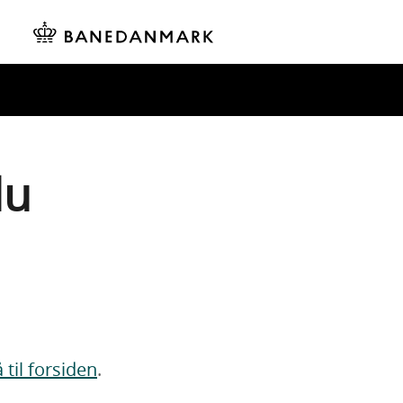
du
 til forsiden
.