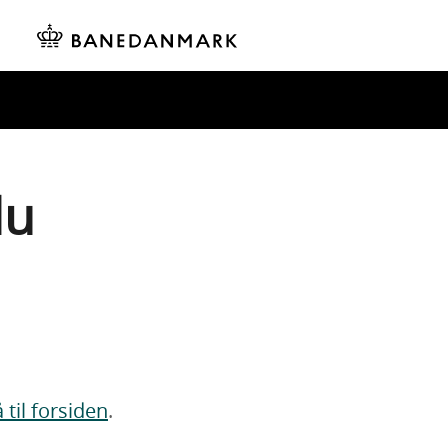
du
 til forsiden
.