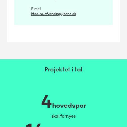
E-mail
htaa-ro-afvanding@bane.dk
Projektet i tal
4
hovedspor
skal fornyes