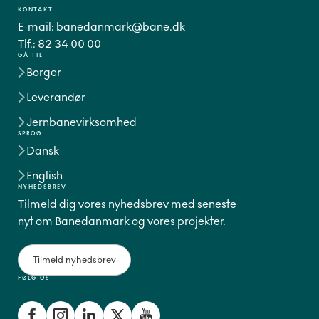
KONTAKT
E-mail:
banedanmark@bane.dk
Tlf.:
82 34 00 00
GÅ TIL
Borger
Leverandør
Jernbanevirksomhed
SPROG
Dansk
English
NYHEDSBREV
Tilmeld dig vores nyhedsbrev med seneste
nyt om Banedanmark og vores projekter.
Tilmeld nyhedsbrev
FØLG OS