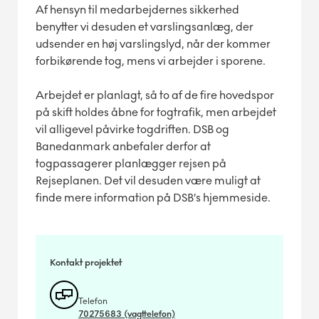
Af hensyn til medarbejdernes sikkerhed
benytter vi desuden et varslingsanlæg, der
udsender en høj varslingslyd, når der kommer
forbikørende tog, mens vi arbejder i sporene.
Arbejdet er planlagt, så to af de fire hovedspor
på skift holdes åbne for togtrafik, men arbejdet
vil alligevel påvirke togdriften. DSB og
Banedanmark anbefaler derfor at
togpassagerer planlægger rejsen på
Rejseplanen. Det vil desuden være muligt at
finde mere information på DSB’s hjemmeside.
Kontakt projektet
Telefon
70275683 (vagttelefon)