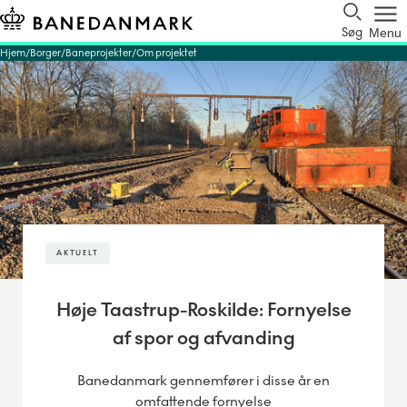
Søg
Menu
Hjem
Borger
Baneprojekter
Om projektet
AKTUELT
Høje Taastrup-Roskilde: Fornyelse
af spor og afvanding
Banedanmark gennemfører i disse år en
omfattende fornyelse