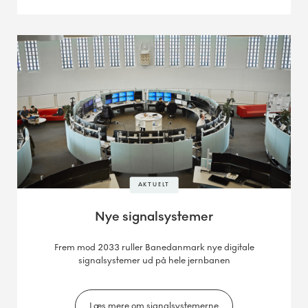
AKTUELT
Nye signalsystemer
Frem mod 2033 ruller Banedanmark nye digitale
signalsystemer ud på hele jernbanen
Læs mere om signalsystemerne