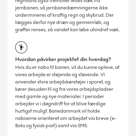
regnvand også fremover ledes væk fra
jernbanen, så jernbanedæmningerne ikke
undermineres af kraftig regn og skybrud. Der
lægges derfor nye dræn og gennemløb, og
grøfter renses, så vandet kan løbe uhindret væk.
Hvordan påvirker projektet din hverdag?
Hvis du er nabo til banen, vil du kunne opleve, at
vores arbejde er støjende og støvende. Vi
anvender store arbejdskøretøjer i sporet, og
kører desuden til og fra vores arbejdspladser
med gamle og nye materialer. I perioder
arbejder vi i døgndrift for at blive færdige
hurtigst muligt. Banedanmark vil holde
naboerne orienteret om arbejdet via breve (e-
Boks og fysisk post) samt via SMS.