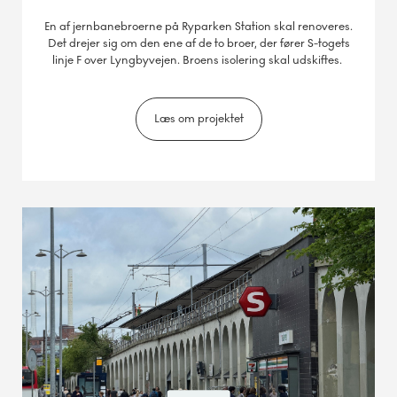
En af jernbanebroerne på Ryparken Station skal renoveres.​
Det drejer sig om den ene af de to broer, der fører S-togets
linje F over Lyngbyvejen. Broens isolering skal udskiftes. ​
Læs om projektet