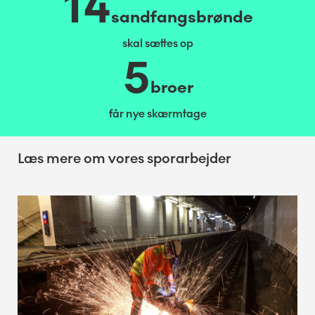
14
sandfangsbrønde
skal sættes op
5
broer
får nye skærmtage
Læs mere om vores sporarbejder